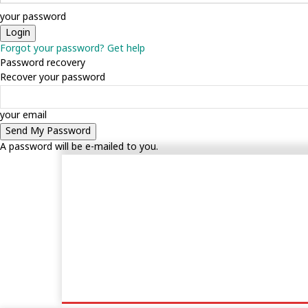
your password
Forgot your password? Get help
Password recovery
Recover your password
your email
A password will be e-mailed to you.
হোম
ক্রিকেট
ফুটবল
অন্যান্য
সব খ