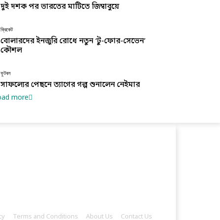
দুই দশক পর ভারতের মাটিতে জিম্বাবুয়ে
ক্রিকেট
বোলারদের ইনজুরি রোধে নতুন ‘টু-ফোর-সেভেন’
কৌশল
ফুটবল
সাফল্যের পেছনে ত্যাগের গল্প শুনালেন নেইমার
oad more
cy
Terms and Conditions
About Us
Contact Us