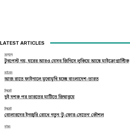
LATEST ARTICLES
অন্যান্য
টুথপেস্ট নয়, ঘরের আরও যেসব জিনিসে লুকিয়ে আছে মাইক্রোপ্লাস্টিক
ফাইনাল
আজ রাতে ফাইনালে মুখোমুখি হচ্ছে বাংলাদেশ-ভারত
ক্রিকেট
দুই দশক পর ভারতের মাটিতে জিম্বাবুয়ে
ক্রিকেট
বোলারদের ইনজুরি রোধে নতুন ‘টু-ফোর-সেভেন’ কৌশল
ফুটবল