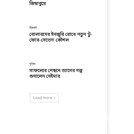
জিম্বাবুয়ে
ক্রিকেট
বোলারদের ইনজুরি রোধে নতুন ‘টু-
ফোর-সেভেন’ কৌশল
ফুটবল
সাফল্যের পেছনে ত্যাগের গল্প
শুনালেন নেইমার
Load more