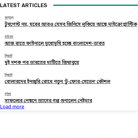
LATEST ARTICLES
অন্যান্য
টুথপেস্ট নয়, ঘরের আরও যেসব জিনিসে লুকিয়ে আছে মাইক্রোপ্লাস্টিক
ফাইনাল
আজ রাতে ফাইনালে মুখোমুখি হচ্ছে বাংলাদেশ-ভারত
ক্রিকেট
দুই দশক পর ভারতের মাটিতে জিম্বাবুয়ে
ক্রিকেট
বোলারদের ইনজুরি রোধে নতুন ‘টু-ফোর-সেভেন’ কৌশল
ফুটবল
সাফল্যের পেছনে ত্যাগের গল্প শুনালেন নেইমার
Load more