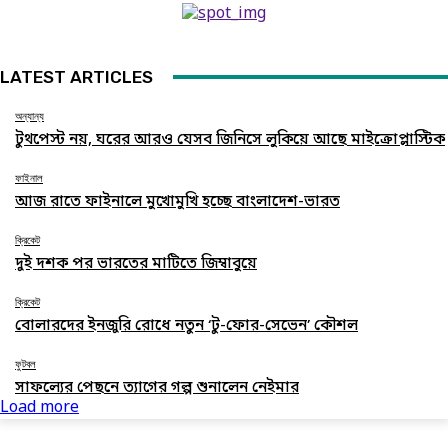
LATEST ARTICLES
অন্যান্য
টুথপেস্ট নয়, ঘরের আরও যেসব জিনিসে লুকিয়ে আছে মাইক্রোপ্লাস্টিক
ফাইনাল
আজ রাতে ফাইনালে মুখোমুখি হচ্ছে বাংলাদেশ-ভারত
ক্রিকেট
দুই দশক পর ভারতের মাটিতে জিম্বাবুয়ে
ক্রিকেট
বোলারদের ইনজুরি রোধে নতুন ‘টু-ফোর-সেভেন’ কৌশল
ফুটবল
সাফল্যের পেছনে ত্যাগের গল্প শুনালেন নেইমার
Load more