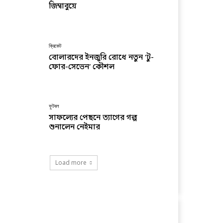
জিম্বাবুয়ে
ক্রিকেট
বোলারদের ইনজুরি রোধে নতুন ‘টু-
ফোর-সেভেন’ কৌশল
ফুটবল
সাফল্যের পেছনে ত্যাগের গল্প
শুনালেন নেইমার
Load more