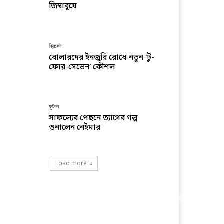
জিম্বাবুয়ে
ক্রিকেট
বোলারদের ইনজুরি রোধে নতুন ‘টু-
ফোর-সেভেন’ কৌশল
ফুটবল
সাফল্যের পেছনে ত্যাগের গল্প
শুনালেন নেইমার
Load more