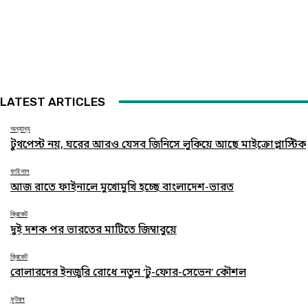
LATEST ARTICLES
অন্যান্য
টুথপেস্ট নয়, ঘরের আরও যেসব জিনিসে লুকিয়ে আছে মাইক্রোপ্লাস্টিক
ফাইনাল
আজ রাতে ফাইনালে মুখোমুখি হচ্ছে বাংলাদেশ-ভারত
ক্রিকেট
দুই দশক পর ভারতের মাটিতে জিম্বাবুয়ে
ক্রিকেট
বোলারদের ইনজুরি রোধে নতুন ‘টু-ফোর-সেভেন’ কৌশল
ফুটবল