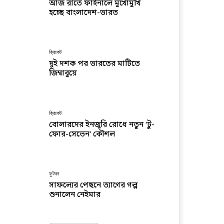
আজ রাতে ফাইনালে মুখোমুখি
হচ্ছে বাংলাদেশ-ভারত
ক্রিকেট
দুই দশক পর ভারতের মাটিতে
জিম্বাবুয়ে
ক্রিকেট
বোলারদের ইনজুরি রোধে নতুন ‘টু-
ফোর-সেভেন’ কৌশল
ফুটবল
সাফল্যের পেছনে ত্যাগের গল্প
শুনালেন নেইমার