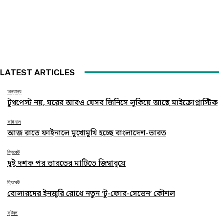
LATEST ARTICLES
অন্যান্য
টুথপেস্ট নয়, ঘরের আরও যেসব জিনিসে লুকিয়ে আছে মাইক্রোপ্লাস্টিক
ফাইনাল
আজ রাতে ফাইনালে মুখোমুখি হচ্ছে বাংলাদেশ-ভারত
ক্রিকেট
দুই দশক পর ভারতের মাটিতে জিম্বাবুয়ে
ক্রিকেট
বোলারদের ইনজুরি রোধে নতুন ‘টু-ফোর-সেভেন’ কৌশল
ফুটবল