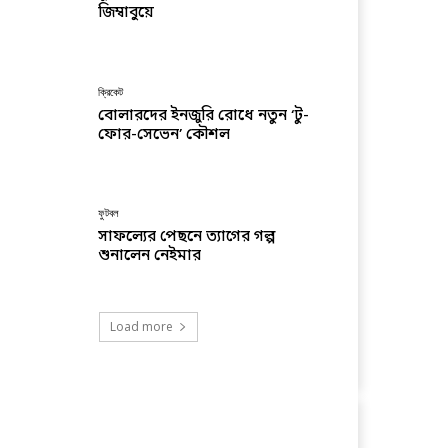
জিম্বাবুয়ে
ক্রিকেট
বোলারদের ইনজুরি রোধে নতুন ‘টু-
ফোর-সেভেন’ কৌশল
ফুটবল
সাফল্যের পেছনে ত্যাগের গল্প
শুনালেন নেইমার
Load more