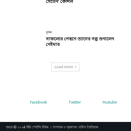
সেভেন’ কৌশল
ফুটবল
সাফল্যের পেছনে ত্যাগের গল্প শুনালেন
নেইমার
Load more
Facebook
Twitter
Youtube
স্বত্ব © ২০২4 বিডি স্পোর্টস নিউজ । সম্পাদক ও প্রকাশক: নাফিস ইমতিয়াজ