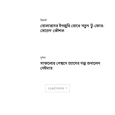
ক্রিকেট
বোলারদের ইনজুরি রোধে নতুন ‘টু-ফোর-
সেভেন’ কৌশল
ফুটবল
সাফল্যের পেছনে ত্যাগের গল্প শুনালেন
নেইমার
Load more