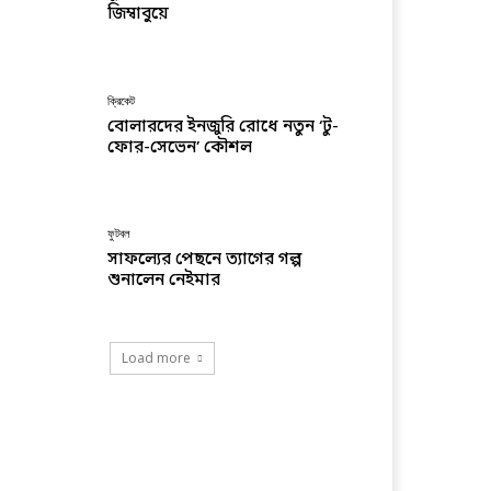
জিম্বাবুয়ে
ক্রিকেট
বোলারদের ইনজুরি রোধে নতুন ‘টু-
ফোর-সেভেন’ কৌশল
ফুটবল
সাফল্যের পেছনে ত্যাগের গল্প
শুনালেন নেইমার
Load more