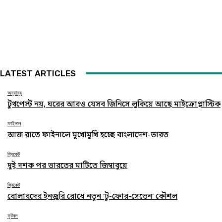
LATEST ARTICLES
অন্যান্য
টুথপেস্ট নয়, ঘরের আরও যেসব জিনিসে লুকিয়ে আছে মাইক্রোপ্লাস্টিক
ফাইনাল
আজ রাতে ফাইনালে মুখোমুখি হচ্ছে বাংলাদেশ-ভারত
ক্রিকেট
দুই দশক পর ভারতের মাটিতে জিম্বাবুয়ে
ক্রিকেট
বোলারদের ইনজুরি রোধে নতুন ‘টু-ফোর-সেভেন’ কৌশল
ফুটবল