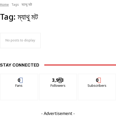
Home
Tags
ম্যাথু মট
Tag:
ম্যাথু মট
No posts to display
STAY CONNECTED
0
3,913
0
Fans
Followers
Subscribers
- Advertisement -