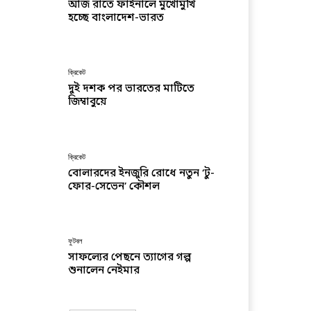
আজ রাতে ফাইনালে মুখোমুখি
হচ্ছে বাংলাদেশ-ভারত
ক্রিকেট
দুই দশক পর ভারতের মাটিতে
জিম্বাবুয়ে
ক্রিকেট
বোলারদের ইনজুরি রোধে নতুন ‘টু-
ফোর-সেভেন’ কৌশল
ফুটবল
সাফল্যের পেছনে ত্যাগের গল্প
শুনালেন নেইমার