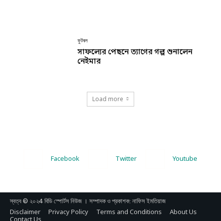
ফুটবল
সাফল্যের পেছনে ত্যাগের গল্প শুনালেন
নেইমার
Load more
Facebook
Twitter
Youtube
স্বত্ব © ২০২4 বিডি স্পোর্টস নিউজ । সম্পাদক ও প্রকাশক: নাফিস ইমতিয়াজ
Disclaimer
Privacy Policy
Terms and Conditions
About Us
Contact Us