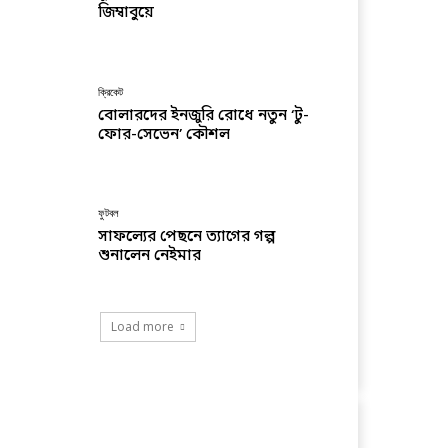
জিম্বাবুয়ে
ক্রিকেট
বোলারদের ইনজুরি রোধে নতুন ‘টু-
ফোর-সেভেন’ কৌশল
ফুটবল
সাফল্যের পেছনে ত্যাগের গল্প
শুনালেন নেইমার
Load more