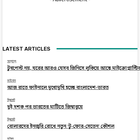
LATEST ARTICLES
অন্যান্য
টুথপেস্ট নয়, ঘরের আরও যেসব জিনিসে লুকিয়ে আছে মাইক্রোপ্লাস্টি
ফাইনাল
আজ রাতে ফাইনালে মুখোমুখি হচ্ছে বাংলাদেশ-ভারত
ক্রিকেট
দুই দশক পর ভারতের মাটিতে জিম্বাবুয়ে
ক্রিকেট
বোলারদের ইনজুরি রোধে নতুন ‘টু-ফোর-সেভেন’ কৌশল
ফুটবল