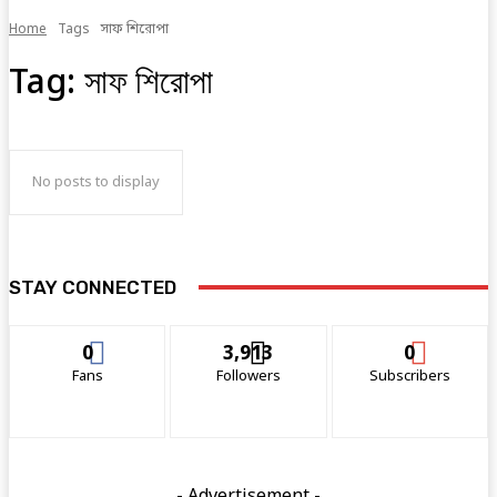
Home
Tags
সাফ শিরোপা
Tag:
সাফ শিরোপা
No posts to display
STAY CONNECTED
0
3,913
0
Fans
Followers
Subscribers
- Advertisement -