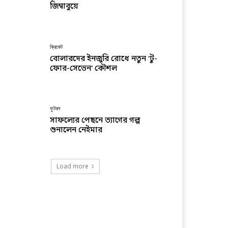
জিম্বাবুয়ে
ক্রিকেট
বোলারদের ইনজুরি রোধে নতুন ‘টু-
ফোর-সেভেন’ কৌশল
ফুটবল
সাফল্যের পেছনে ত্যাগের গল্প
শুনালেন নেইমার
Load more