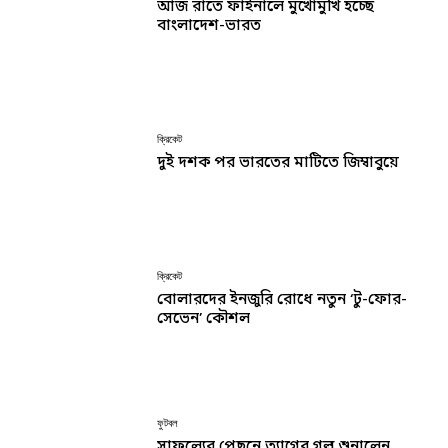
আজ রাতে ফাইনালে মুখোমুখি হচ্ছে
বাংলাদেশ-ভারত
ক্রিকেট
দুই দশক পর ভারতের মাটিতে জিম্বাবুয়ে
ক্রিকেট
বোলারদের ইনজুরি রোধে নতুন ‘টু-ফোর-
সেভেন’ কৌশল
ফুটবল
সাফল্যের পেছনে ত্যাগের গল্প শুনালেন