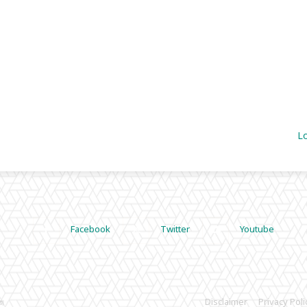
L
Facebook
Twitter
Youtube
Disclaimer
Privacy Poli
াজ