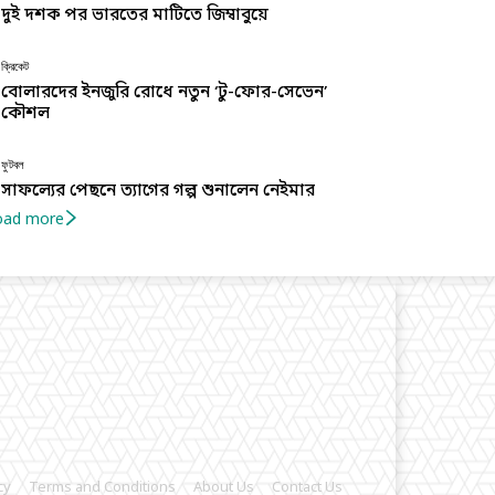
দুই দশক পর ভারতের মাটিতে জিম্বাবুয়ে
ক্রিকেট
বোলারদের ইনজুরি রোধে নতুন ‘টু-ফোর-সেভেন’
কৌশল
ফুটবল
সাফল্যের পেছনে ত্যাগের গল্প শুনালেন নেইমার
oad more
cy
Terms and Conditions
About Us
Contact Us