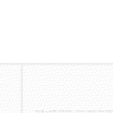
স্বত্ব © ২০২4 বিডি স্পোর্টস নিউজ । সম্পাদক ও প্রকাশক: নাফিস ইমতিয়