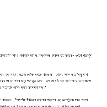
িরিক্ত স্পিনার। মাশরাফি জানান, অনুশীলনে একদিন হাত ঘুরালেও এখনো পুরোপুরি
প্রায় এক সপ্তাহ হয়েছে বোলিং করতে পারছে না। বোলিং করলে হাতে কিছু ব্যথা
 হয় সে বল করার জন্য প্রস্তুত আছে। তবে সে যদি মনে করে ম্যাচে দলের খারাপ
ে তাতে তার বোলিং করার সম্ভাবনা কম।’
োসেন সৈকতের। ত্রিদেশীয় সিরিজের ফাইনাল জেতানো এই অলরাউন্ডার সাত নম্বরে
প্রতিক ফর্ম বিবেচনায়। সেক্ষেত্রে কপাল পুড়বে হয়ত সাব্বির রহমানের!