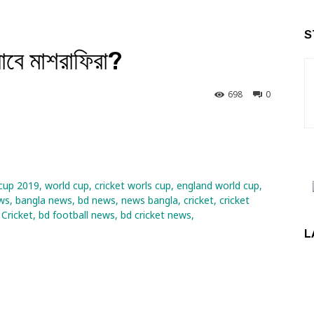
S
াবে মাশরাফিরা?
698
0
Linkedin
L