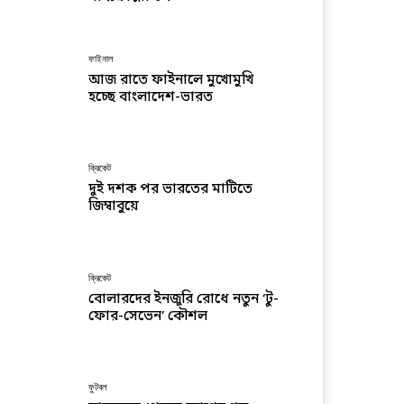
ফাইনাল
আজ রাতে ফাইনালে মুখোমুখি
হচ্ছে বাংলাদেশ-ভারত
ক্রিকেট
দুই দশক পর ভারতের মাটিতে
জিম্বাবুয়ে
ক্রিকেট
বোলারদের ইনজুরি রোধে নতুন ‘টু-
ফোর-সেভেন’ কৌশল
ফুটবল