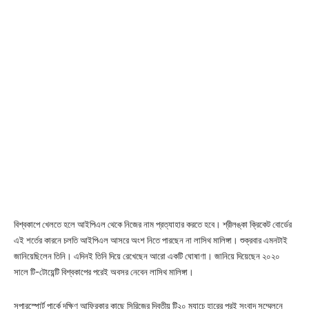
বিশ্বকাপে খেলতে হলে আইপিএল থেকে নিজের নাম প্রত্যাহার করতে হবে। শ্রীলঙ্কা ক্রিকেট বোর্ডের
এই শর্তের কারনে চলতি আইপিএল আসরে অংশ নিতে পারছেন না লাসিথ মালিঙ্গা। শুক্রবার এমনটাই
জানিয়েছিলেন তিনি। এদিনই তিনি দিয়ে রেখেছেন আরো একটি ঘোষাণা। জানিয়ে দিয়েছেন ২০২০
সালে টি-টোয়েন্টি বিশ্বকাপের পরেই অবসর নেবেন লাসিথ মালিঙ্গা।
সুপারস্পোর্ট পার্কে দক্ষিণ আফ্রিকার কাছে সিরিজের দ্বিতীয় টি২০ ম্যাচে হারের পরই সংবাদ সম্মেলনে