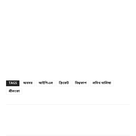
TAGS
অবসর
আইপিএল
ক্রিকেট
বিশ্বকাপ
লসিথ মালিঙ্গা
শ্রীলংকা
Facebook
Twitter
Linkedin