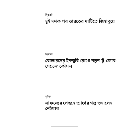
ক্রিকেট
দুই দশক পর ভারতের মাটিতে জিম্বাবুয়ে
ক্রিকেট
বোলারদের ইনজুরি রোধে নতুন ‘টু-ফোর-
সেভেন’ কৌশল
ফুটবল
সাফল্যের পেছনে ত্যাগের গল্প শুনালেন
নেইমার