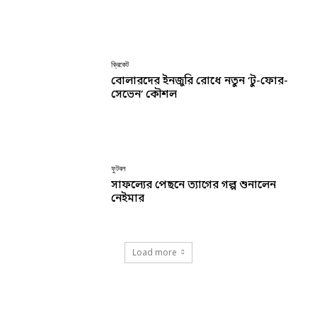
ক্রিকেট
বোলারদের ইনজুরি রোধে নতুন ‘টু-ফোর-
সেভেন’ কৌশল
ফুটবল
সাফল্যের পেছনে ত্যাগের গল্প শুনালেন
নেইমার
Load more