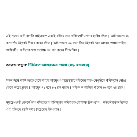
এই ম্যাচে অসি ব্যাটিং লাইনআপ একাই ধসিয়ে দেন পাকিস্তানি পেসার হারিস রউফ। আট ওভারে ২৯
রানে পাঁচ উইকেট শিকার করেন রউফ। আট ওভারে ২৬ রানে তিন উইকেট নেন আরেক পেসার শাহিন
আফ্রিদি। অসিদের পক্ষে সর্বোচ্চ ৩৫ রান করেন স্টিভ স্মিথ।
আরও পড়ুন:
টিভিতে আজকের খেলা (০৯ নভেম্বর)
সহজ জয়ে ব্যাট করতে নেমে সাইম আইয়ুব ও আব্দুল্লাহ শফিকের হাফ-সেঞ্চুরিতে পাকিস্তান নোঙর
ফেলে জয়ের বন্দরে। আইয়ুব ৭১ বলে ৮২ রান করেন। শফিক অপরাজিত থাকেন ৬৯ বলে ৬৪ রানে।
ম্যাচে একটি রেকর্ডে ভাগ বসিয়েছেন পাকিস্তান অধিনায়ক মোহাম্মদ রিজওয়ান। উইকেটরক্ষক হিসেবে
এই ইনিংসে ছয়টি ক্যাচ নিয়েছেন রিজওয়ান।