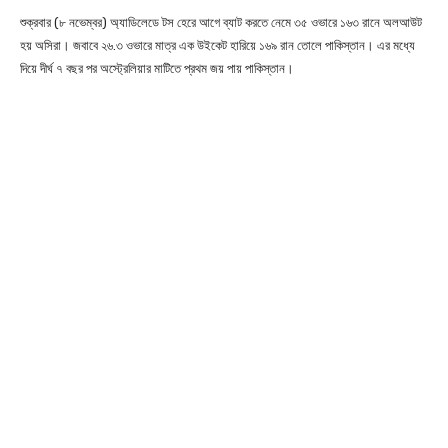
শুক্রবার (৮ নভেম্বর) অ্যাডিলেডে টস হেরে আগে ব্যাট করতে নেমে ৩৫ ওভারে ১৬৩ রানে অলআউট
হয় অসিরা। জবাবে ২৬.৩ ওভারে মাত্র এক উইকেট হারিয়ে ১৬৯ রান তোলে পাকিস্তান। এর মধ্যে
দিয়ে দীর্ঘ ৭ বছর পর অস্ট্রেলিয়ার মাটিতে প্রথম জয় পায় পাকিস্তান।