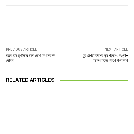
Facebook
Twitter
Linkedin
PREVIOUS ARTICLE
NEXT ARTICLE
নতুন তিন মুখ নিয়ে চমক রেখে স্পেনের দল
যুব এশিয়া কাপের সূচি প্রকাশ, লঙ্কা-
ঘোষণা
আফগানদের গ্রুপে বাংলাদেশ
RELATED ARTICLES