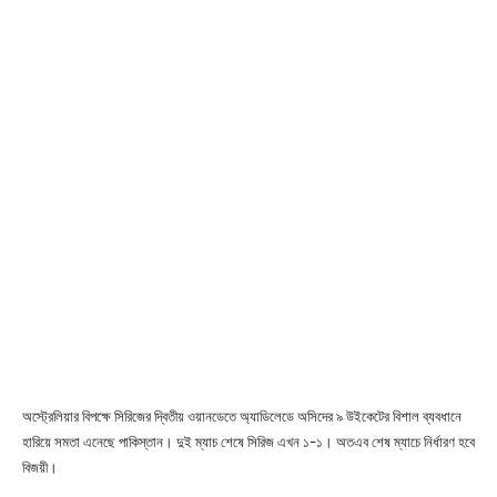
অস্ট্রেলিয়ার বিপক্ষে সিরিজের দ্বিতীয় ওয়ানডেতে অ্যাডিলেডে অসিদের ৯ উইকেটের বিশাল ব্যবধানে
হারিয়ে সমতা এনেছে পাকিস্তান। দুই ম্যাচ শেষে সিরিজ এখন ১-১। অতএব শেষ ম্যাচে নির্ধারণ হবে
বিজয়ী।