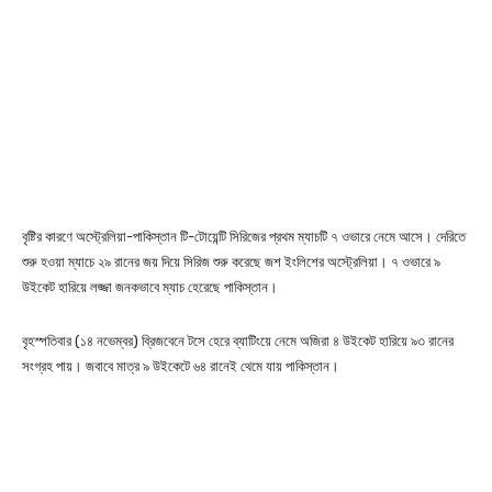
বৃষ্টির কারণে অস্ট্রেলিয়া-পাকিস্তান টি-টোয়েন্টি সিরিজের প্রথম ম্যাচটি ৭ ওভারে নেমে আসে। দেরিতে
শুরু হওয়া ম্যাচে ২৯ রানের জয় দিয়ে সিরিজ শুরু করেছে জশ ইংলিশের অস্ট্রেলিয়া। ৭ ওভারে ৯
উইকেট হারিয়ে লজ্জা জনকভাবে ম্যাচ হেরেছে পাকিস্তান।
বৃহস্পতিবার (১৪ নভেম্বর) ব্রিজবেনে টসে হেরে ব্যাটিংয়ে নেমে অজিরা ৪ উইকেট হারিয়ে ৯৩ রানের
সংগ্রহ পায়। জবাবে মাত্র ৯ উইকেটে ৬৪ রানেই থেমে যায় পাকিস্তান।