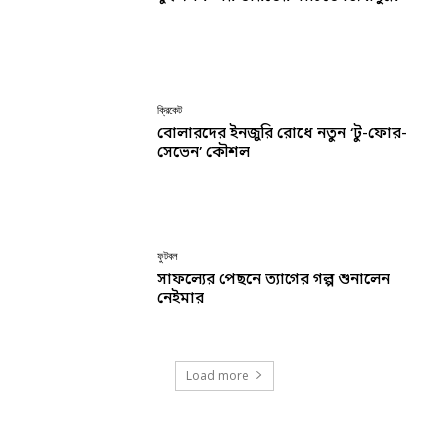
ক্রিকেট
বোলারদের ইনজুরি রোধে নতুন ‘টু-ফোর-
সেভেন’ কৌশল
ফুটবল
সাফল্যের পেছনে ত্যাগের গল্প শুনালেন
নেইমার
Load more