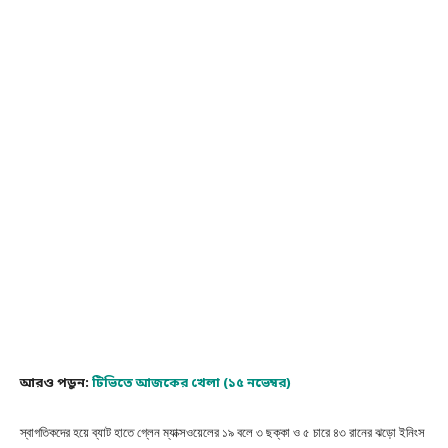
আরও পড়ুন:
টিভিতে আজকের খেলা (১৫ নভেম্বর)
স্বাগতিকদের হয়ে ব্যাট হাতে গ্লেন ম্যাক্সওয়েলের ১৯ বলে ৩ ছক্কা ও ৫ চারে ৪৩ রানের ঝড়ো ইনিংস