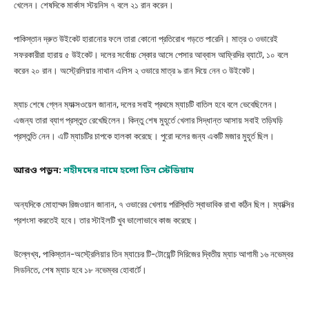
খেলেন। শেষদিকে মার্কাস স্টয়নিস ৭ বলে ২১ রান করেন।
পাকিস্তান দ্রুত উইকেট হারানোর ফলে তারা কোনো প্রতিরোধ গড়তে পারেনি। মাত্র ৩ ওভারেই
সফরকারীরা হারায় ৫ উইকেট। দলের সর্বোচ্চ স্কোর আসে পেসার আব্বাস আফ্রিদির ব্যাটে, ১০ বলে
করেন ২০ রান। অস্ট্রেলিয়ার নাথান এলিস ২ ওভারে মাত্র ৯ রান দিয়ে নেন ৩ উইকেট।
ম্যাচ শেষে গ্লেন ম্যাক্সওয়েল জানান, দলের সবাই প্রথমে ম্যাচটি বাতিল হবে বলে ভেবেছিলেন।
এজন্য তারা ব্যাগ প্রস্তুত রেখেছিলেন। কিন্তু শেষ মুহূর্তে খেলার সিদ্ধান্ত আসায় সবাই তড়িঘড়ি
প্রস্তুতি নেন। এটি ম্যাচটির চাপকে হালকা করেছে। পুরো দলের জন্য একটি মজার মুহূর্ত ছিল।
আরও পড়ুন:
শহীদদের নামে হলো তিন স্টেডিয়াম
অন্যদিকে মোহাম্মদ রিজওয়ান জানান, ৭ ওভারের খেলায় পরিস্থিতি স্বাভাবিক রাখা কঠিন ছিল। ম্যাক্সির
প্রশংসা করতেই হবে। তার স্টাইলটি খুব ভালোভাবে কাজ করেছে।
উল্লেখ্য, পাকিস্তান-অস্ট্রেলিয়ার তিন ম্যাচের টি-টোয়েন্টি সিরিজের দ্বিতীয় ম্যাচ আগামী ১৬ নভেম্বর
সিডনিতে, শেষ ম্যাচ হবে ১৮ নভেম্বর হোবার্টে।