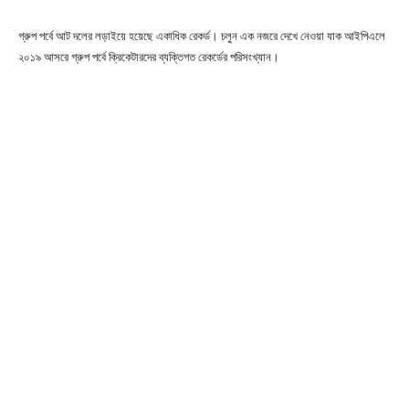
গ্রুপ পর্বে আট দলের লড়াইয়ে হয়েছে একাধিক রেকর্ড। চলুন এক নজরে দেখে নেওয়া যাক আইপিএলে
২০১৯ আসরে গ্রুপ পর্বে ক্রিকেটারদের ব্যক্তিগত রেকর্ডের পরিসংখ্যান।