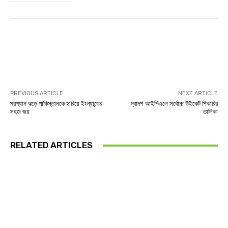
Facebook
Twitter
Linkedin
PREVIOUS ARTICLE
NEXT ARTICLE
মরগ্যান ঝড়ে পাকিস্তানকে হারিয়ে ইংল্যান্ডের
দ্বাদশ আইপিএলে সর্বোচ্চ উইকেট শিকারির
সহজ জয়
তালিকা
RELATED ARTICLES