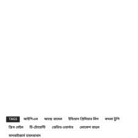
TAGS
আইপিএল
আন্দ্রে রাসেল
ইন্ডিয়ান প্রিমিয়ার লিগ
কমলা টুপি
ক্রিস গেইল
টি-টোয়েন্টি
ডেভিড ওয়ার্নার
লোকেশ রাহুল
সানরাইজার্স হায়দরাবাদ