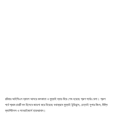
রবিবার আইপিএল দ্বাদশ আসরে কলকাতা ও মুম্বাই ম্যাচ দিয়ে শেষ হয়েছে গ্রুপ পর্বের খেলা। গ্রুপ
পর্বে প্রথম চারটি দল হিসেবে জায়গা করে নিয়েছে যথাক্রমে মুম্বাই ইন্ডিয়ান্স, চেন্নাই সুপার কিংস, দিল্লি
ক্যাপিটালস ও সানরাইজার্স হায়দরাবাদ।