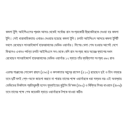
কমলা টুপি: আইপিএলের প্রথম আসর থেকেই সর্বোচ্চ রান সংগ্রহকারী ক্রিকেটারকে দেওয়া হয় কমলা
টুপি। সেই ধারাবাহিকতায় এবারও দেওয়ার হয়েছে কমলা টুপি। চলতি আইপিএল আসরে কমলা টুপিটি
দখলে রেখেছেন সানরাইজার্স হায়দরাবাদের ডেভিড ওয়ার্নার। লিগের খেলা শেষ হওয়ার আগেই দেশে
ফিরলেও এখনও পর্যন্ত চলতি আইপিএলে সব থেকে বেশি রান সংগ্রহ করে অরেঞ্জ ক্যাপের দখল
রেখেছেন সানরাইজার্স হায়দরাবাদের ডেভিড ওয়ার্নার৷ ১২ ম্যাচে তাঁর ব্যক্তিগত সংগ্রহ ৬৯২ রান৷
এরপর পাঞ্জাবের লোকেশ রাহুল (৫৯৩) ও কলকাতার আন্দ্রে রাসেল (৫১০) রয়েছেন দুই ও তিন নম্বরে৷
তবে দুটি দলই প্লে-অফে জায়গা করতে না পারায় তাদের পক্ষে ওয়ার্নারকে ধরা সম্ভব নয়৷ এই অবস্থায়
ডেভিডের নিকটতম প্রতিদ্বন্দ্বী হলেন মুম্বাইয়ের কুইন্টন ডি’কক (৪৯২) ও দিল্লির শিখর ধাওয়ান (৪৮৬)৷
তবে তাদের পক্ষে শেষ কয়েকটা ম্যাচে ওয়ার্নারকে টপকে যাওয়া কঠিন৷