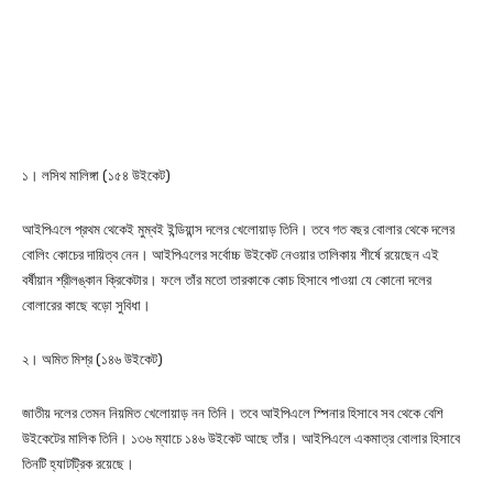
১। লসিথ মালিঙ্গা (১৫৪ উইকেট)
আইপিএলে প্রথম থেকেই মুম্বই ইন্ডিয়ান্স দলের খেলোয়াড় তিনি। তবে গত বছর বোলার থেকে দলের
বোলিং কোচের দায়িত্ব নেন। আইপিএলের সর্বোচ্চ উইকেট নেওয়ার তালিকায় শীর্ষে রয়েছেন এই
বর্ষীয়ান শ্রীলঙ্কান ক্রিকেটার। ফলে তাঁর মতো তারকাকে কোচ হিসাবে পাওয়া যে কোনো দলের
বোলারের কাছে বড়ো সুবিধা।
২। অমিত মিশ্র (১৪৬ উইকেট)
জাতীয় দলের তেমন নিয়মিত খেলোয়াড় নন তিনি। তবে আইপিএলে স্পিনার হিসাবে সব থেকে বেশি
উইকেটের মালিক তিনি। ১৩৬ ম্যাচে ১৪৬ উইকেট আছে তাঁর। আইপিএলে একমাত্র বোলার হিসাবে
তিনটি হ্যাটট্রিক রয়েছে।