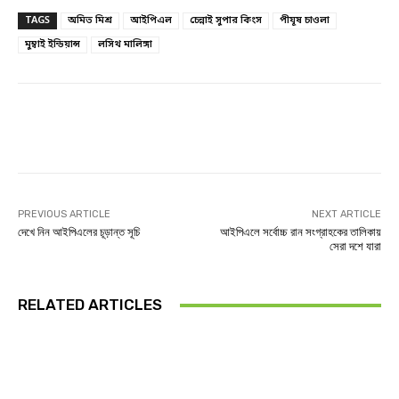
TAGS
অমিত মিশ্র
আইপিএল
চেন্নাই সুপার কিংস
পীযূষ চাওলা
মুম্বাই ইন্ডিয়ান্স
লসিথ মালিঙ্গা
Facebook
Twitter
Linkedin
PREVIOUS ARTICLE
NEXT ARTICLE
দেখে নিন আইপিএলের চূড়ান্ত সূচি
আইপিএলে সর্বোচ্চ রান সংগ্রাহকের তালিকায়
সেরা দশে যারা
RELATED ARTICLES