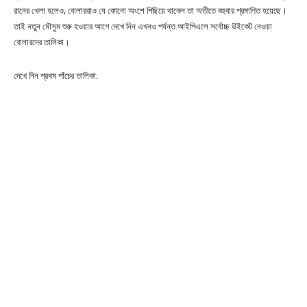
রানের খেলা হলেও, বোলাররাও যে কোনো অংশে পিছিয়ে থাকেন তা অতীতে বহুবার প্রমাণিত হয়েছে।
তাই নতুন মৌসুম শুরু হওয়ার আগে দেখে নিন এখনও পর্যন্ত আইপিএলে সর্বোচ্চ উইকেট নেওয়া
বোলারদের তালিকা।
দেখে নিন প্রথম পাঁচের তালিকা: