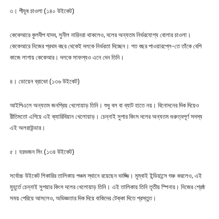
৩। পীযূষ চাওলা (১৪০ উইকেট)
কেকেআরে কুলদীপ যাদব, সুনীল নারিনরা থাকলেও, দলের অন্যতম নির্ভরযোগ্য বোলার চাওলা।
কেকেআরে নিজের প্রথম বছর থেকেই দলকে নির্ভরতা দিচ্ছেন। গত বছর পাওয়ারপ্লে-তে তাঁকে বেশি
কাজে লাগায় কেকেআর। দলকে সাফল্যও এনে দেন তিনি।
৪। ডোয়েন ব্রাভো (১৩৬ উইকেট)
আইপিএলে অন্যতম জনপ্রিয় খেলোয়াড় তিনি। শুধু বল বা ব্যাট হাতে নয়। বিনোদনের দিক দিয়েও
রীতিমতো এগিয়ে এই ক্যারিবিয়ান খেলোয়াড়। চেন্নাই সুপার কিংস দলের অন্যতম গুরুত্বপূর্ণ সদস্য
এই অলরাউন্ডার।
৫। হরভজন সিং (১৩৪ উইকেট)
সর্বোচ্চ উইকেট শিকারির তালিকায় পঞ্চম স্থানে রয়েছেন ভাজ্জি। মুম্বাই ইন্ডিয়ান্সে শুরু করলেও, এই
মুহূর্তে চেন্নাই সুপয়ার কিংস দলের খেলোয়াড় তিনি। এই তালিকায় তিনি তৃতীয় স্পিনার। নিজের শ্রেষ্ঠ
সময় পেরিয়ে আসলেও, অভিজ্ঞতার দিক দিয়ে বাকিদের টেক্কা দিতে প্রস্তুত।