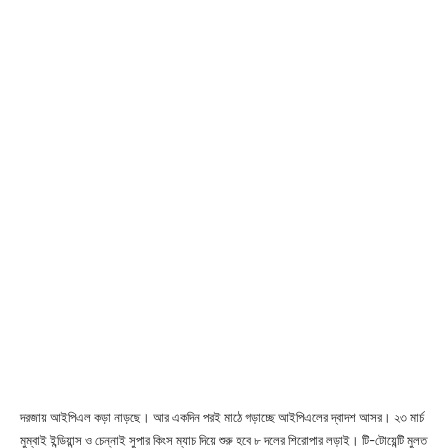
দরজায় আইপিএল কড়া নাড়ছে। আর একদিন পরই মাঠে গড়াচ্ছে আইপিএলের দ্বাদশ আসর। ২৩ মার্চ
মুম্বাই ইন্ডিয়ান্স ও চেন্নাই সুপার কিংস ম্যাচ দিয়ে শুরু হবে ৮ দলের শিরোপার লড়াই। টি-টোয়েন্টি মুলত