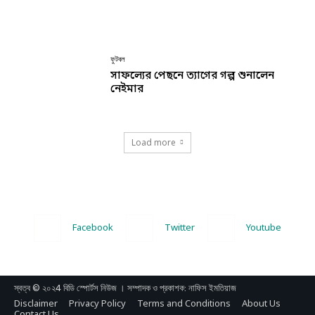
ফুটবল
সাফল্যের পেছনে ত্যাগের গল্প শুনালেন
নেইমার
Load more
Facebook
Twitter
Youtube
স্বত্ব © ২০২4 বিডি স্পোর্টস নিউজ । সম্পাদক ও প্রকাশক: নাফিস ইমতিয়াজ
Disclaimer
Privacy Policy
Terms and Conditions
About Us
Contact Us