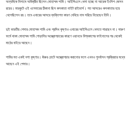
অন্যদিকে নিলামে অবিক্রীত ছিলেন মোহাম্মদ শামি। আইপিএলে খেলা হচ্ছে না আরেক ইংলিশ জেসন
রয়ের। মারকুটে এই ওপেনারের ঠিকানা ছিল কলকাতা নাইট রাইডার্স। গত আসরেও কলকাতার হয়ে
খেলেছিলেন রয়। তবে এবারের আসরে ব্যক্তিগত কারণ দেখিয়ে নাম সরিয়ে নিয়েছেন তিনি।
দুই ভারতীয় পেসার মোহাম্মদ শামি এবং প্রসিধ কৃষ্ণাও এবারের আইপিএলে খেলতে পারছেন না। দারুণ
ফর্মে থাকা মোহাম্মদ শামি গোড়ালির অস্ত্রোপচারের কারণে ওয়ানডে বিশ্বকাপের ফাইনালের পর থেকেই
মাঠের বাইরে আছেন।
শামির মত একই দশা কৃষ্ণার। ঊরুর চোটে অস্ত্রোপচার করানোর ফলে এখনও পুনর্বাসন প্রক্রিয়ার মধ্যে
আছেন এই পেসার।