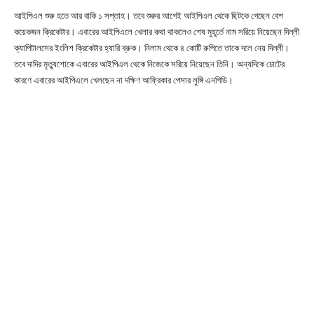
আইপিএল শুরু হতে আর বাকি ১ সপ্তাহ। তবে শুরুর আগেই আইপিএল থেকে ছিটকে গেছেন বেশ
কয়েকজন ক্রিকেটার। এবারের আইপিএলে খেলার কথা থাকলেও শেষ মুহূর্তে নাম সরিয়ে নিয়েছেন দিল্লী
ক্যাপিটালসের ইংলিশ ক্রিকেটার হ্যারি ব্রুক। নিলাম থেকে ৪ কোটি রুপিতে তাকে দলে নেয় দিল্লী।
তবে দাদির মৃত্যুশোকে এবারের আইপিএল থেকে নিজেকে সরিয়ে নিয়েছেন তিনি। অন্যদিকে চোটের
কারণে এবারের আইপিএলে খেলছেন না দক্ষিণ আফ্রিকার পেসার লুঙ্গি এনগিডি।