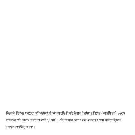
ক্রিকেট বিশ্বের সবচেয়ে জাঁকজমকপূর্ণ ফ্র্যাঞ্চাইজি লিগ ইন্ডিয়ান প্রিমিয়ার লিগের (আইপিএল) ১৬তম
আসরের পর্দা উঠতে চলতে আগামী ২২ মার্চ। এই আসরে খেলার কথা থাকলেও শেষ পর্যন্ত ছিটতে
গেছেন বেশকিছু তারকা।