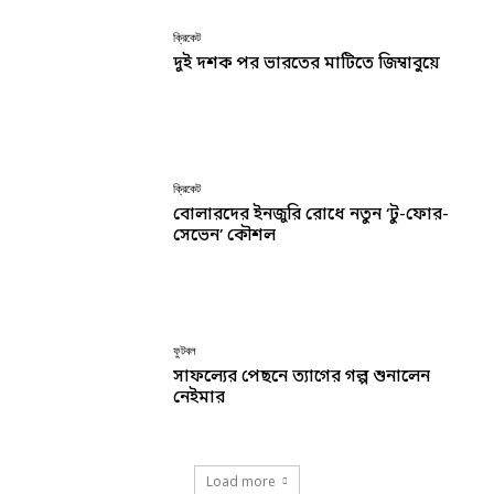
ক্রিকেট
দুই দশক পর ভারতের মাটিতে জিম্বাবুয়ে
ক্রিকেট
বোলারদের ইনজুরি রোধে নতুন ‘টু-ফোর-
সেভেন’ কৌশল
ফুটবল
সাফল্যের পেছনে ত্যাগের গল্প শুনালেন
নেইমার
Load more