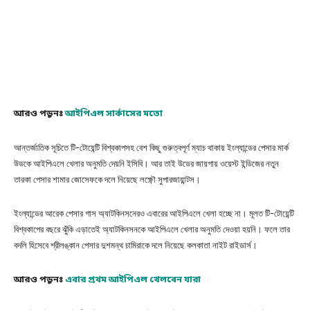
আরও পড়ুনঃ
আইপিএল সার্কাসের মতো
আন্তর্জাতিক সূচিতে টি-টোয়েন্টি বিশ্বকাপসহ বেশ কিছু গুরুত্বপূর্ণ ম্যাচ থাকায় ইংল্যান্ডের পেসার মার্ক
উডকে আইপিএলে খেলার অনুমতি দেয়নি ইসিবি। আর তাই উডের জায়গায় ওয়েস্ট ইন্ডিজের নতুন
তারকা পেসার শামার জোসেফকে দলে নিয়েছে লক্ষ্ণৌ সুপারজায়ান্টস।
ইংল্যান্ডের আরেক পেসার গাস অ্যাটকিনসনেরও এবারের আইপিএলে খেলা হচ্ছে না। মূলত টি-টোয়েন্টি
বিশ্বকাপের বছরে ঝুঁকি এড়াতেই অ্যাটকিনসনকে আইপিএলে খেলার অনুমতি দেওয়া হয়নি। ফলে তার
বদলি হিসেবে শ্রীলঙ্কান পেসার দুশমন্থ চামিরাকে দলে নিয়েছে কলকাতা নাইট রাইডার্স।
আরও পড়ুনঃ
এবার প্রথম আইপিএল খেলবেন যারা