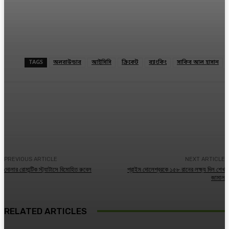
TAGS
অলরাউন্ডার
আইসিসি
ক্রিকেট
র‍্যাংকিং
সাকিব আল হাসান
Facebook
Twitter
Linkedin
PREVIOUS ARTICLE
NEXT ARTICLE
দোলার রোমান্টিক স্ট্যাটাসে বিমোহিত রুবেল
প্রাইম দোলেশ্বরকে ১৫৮ রানের লক্ষ্য দিল শেখ
জামাল
RELATED ARTICLES