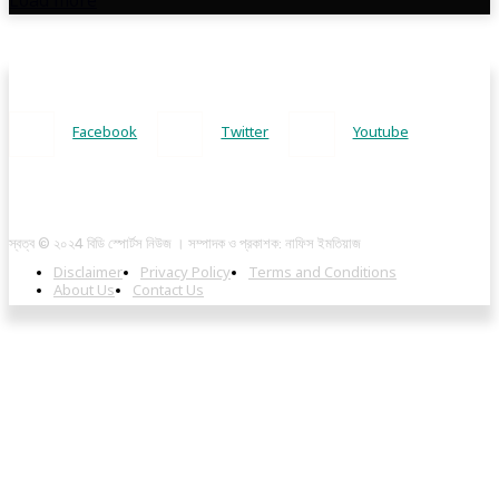
Load more
Facebook
Twitter
Youtube
স্বত্ব © ২০২4 বিডি স্পোর্টস নিউজ । সম্পাদক ও প্রকাশক: নাফিস ইমতিয়াজ
Disclaimer
Privacy Policy
Terms and Conditions
About Us
Contact Us