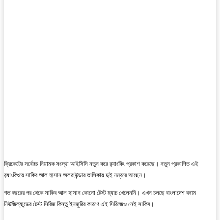
ক্রিকেটের সর্বোচ্চ নিয়ামক সংস্থা আইসিসি নতুন করে র‍্যাংকিং প্রকাশ করেছে। নতুন প্রকাশিত এই
র‍্যাংকিংয়ে সাকিব আল হাসান অলরাউন্ডার তালিকায় দুই নম্বরে আছেন।
গত বছরের পর থেকে সাকিব আল হাসান কোনো টেস্ট ম্যাচ খেলেননি। এখন চলছে বাংলাদেশ বনাম
নিউজিল্যান্ডের টেস্ট সিরিজ কিন্তু ইনজুরির কারণে এই সিরিজেও নেই সাকিব।