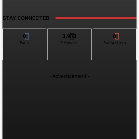
STAY CONNECTED
0
3,913
0
Fans
Followers
Subscribers
- Advertisement -