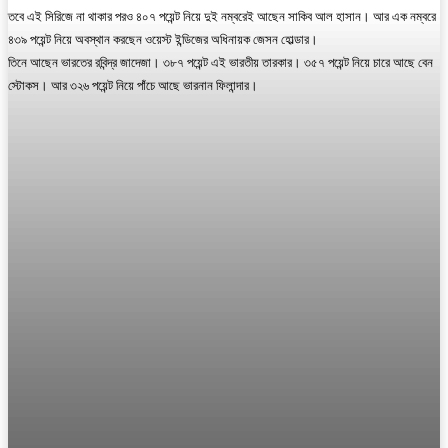
তবে এই সিরিজে না থাকার পরও ৪০৭ পয়েন্ট নিয়ে দুই নম্বরেই আছেন সাকিব আল হাসান। আর এক নম্বরে
৪৩৯ পয়েন্ট নিয়ে অবস্থান করছেন ওয়েস্ট ইন্ডিজের অধিনায়ক জেসন হোল্ডার।
তিনে আছেন ভারতের রবিন্দ্র জাদেজা। ৩৮৭ পয়েন্ট এই ভারতীয় তারকার। ৩৫৭ পয়েন্ট নিয়ে চারে আছে বেন
স্টোকস। আর ৩২৬ পয়েন্ট নিয়ে পাঁচে আছে ভারনান ফিলান্দার।