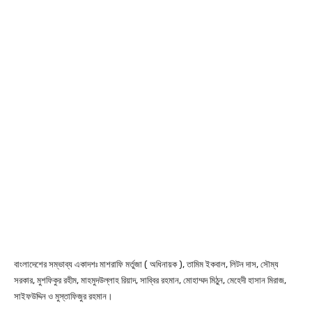
বাংলাদেশের সম্ভাব্য একাদশঃ মাশরাফি মর্তুজা ( অধিনায়ক ), তামিম ইকবাল, লিটন দাস, সৌম্য
সরকার, মুশফিকুর রহীম, মাহমুদউল্লাহ রিয়াদ, সাব্বির রহমান, মোহাম্মদ মিঠুন, মেহেদী হাসান মিরাজ,
সাইফউদ্দিন ও মুস্তাফিজুর রহমান।