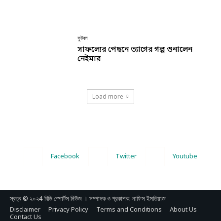
ফুটবল
সাফল্যের পেছনে ত্যাগের গল্প শুনালেন
নেইমার
Load more
Facebook
Twitter
Youtube
স্বত্ব © ২০২4 বিডি স্পোর্টস নিউজ । সম্পাদক ও প্রকাশক: নাফিস ইমতিয়াজ
Disclaimer
Privacy Policy
Terms and Conditions
About Us
Contact Us