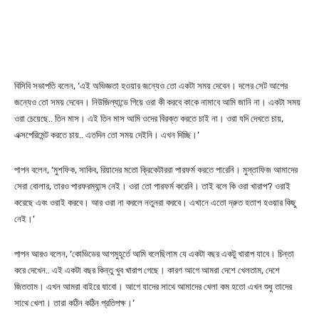
বিসিবি সভাপতি বলেন, ‘এই অভিজ্ঞতা হওয়ার জন্যেও তো একটা সময় দেবেন। দলের সেট আপের
জন্যেও তো সময় দেবেন। নিউজিল্যান্ডে গিয়ে ওরা কী করবে কাকে নামাবে আমি জানি না। একটা সময়
ওরা চেয়েছে.. তিন মাস। এই তিন মাস আমি ওদের বিরক্ত করতে চাই না। ওরা যদি দেখতে চায়,
এক্সপেরিমেন্ট করতে চায়.. এতদিন তো সময় দেইনি। এখন দিচ্ছি।’
পাপন বলেন, ‘মুশফিক, সাকিব, রিয়াদের মতো ক্রিকেটাররা পারফর্ম করতে পারেনি। মুস্তাফিজ আমাদের
সেরা বোলার, তারও পারফরম্যান্স নেই। ওরা তো পারফর্ম করেনি। তাই বলে কি ওরা খারাপ? ওরাই
করেছে এবং ওরাই করবে। আর ওরা না করলে নতুনরা করবে। এখানে এতো দ্রুত হতাশ হওয়ার কিছু
নেই।’
পাপন আরও বলেন, ‘কোভিডের আগমুহূর্তে আমি বলেছিলাম যে একটা বছর একটু খারাপ যাবে। চিন্তা
করে দেখেন.. এই একটা বছর কিন্তু খুব খারাপ গেছে। কারণ আগে আমরা দেশে খেলতাম, দেশে
জিততাম। এখন আমরা বাইরে যাবো। আগে যাদের সাথে আমাদের খেলা কম হতো এখন শুধু তাদের
সাথে খেলা। তারা কঠিন কঠিন প্রতিপক্ষ।’