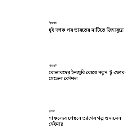
ক্রিকেট
দুই দশক পর ভারতের মাটিতে জিম্বাবুয়ে
ক্রিকেট
বোলারদের ইনজুরি রোধে নতুন ‘টু-ফোর-
সেভেন’ কৌশল
ফুটবল
সাফল্যের পেছনে ত্যাগের গল্প শুনালেন
নেইমার