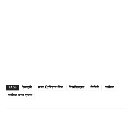
TAGS
ইনজুরি
ঢাকা প্রিমিয়ার লিগ
নিউজিল্যান্ড
বিসিবি
সাকিব
সাকিব আল হাসান
Facebook
Twitter
Linkedin