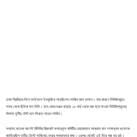
ঢাকা প্রিমিয়ার লিগে ফাইনালে ইনজুরিতে পড়েছিলেন সাকিব আল হাসান। যার কারণে নিউজিল্যান্ড
সফর থেকে ছিটকে যান তিনি। তবে জোর গুঞ্জন রয়েছে ১৮ মার্চ থেকে শুরু হতে যাওয়া নিউজিল্যান্ডের
বিপক্ষে তৃতীয় টেস্ট দলে ফিরতে পারেন সাকিব।
সপ্তাহ খানেক আগেই বিসিবির ক্রিকেট অপারেশন্স কমিটির চেয়ারম্যান আকরাম খান গণমাধ্যম গুলোকে
জানিয়েছিল তৃতীয় টেস্টে সাকিবের ফেরার সম্ভাবনার কথা। এরপর থেকেই এই নিয়ে শুরু হয় চর্চা।