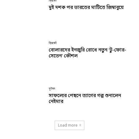
ক্রিকেট
দুই দশক পর ভারতের মাটিতে জিম্বাবুয়ে
ক্রিকেট
বোলারদের ইনজুরি রোধে নতুন ‘টু-ফোর-
সেভেন’ কৌশল
ফুটবল
সাফল্যের পেছনে ত্যাগের গল্প শুনালেন
নেইমার
Load more