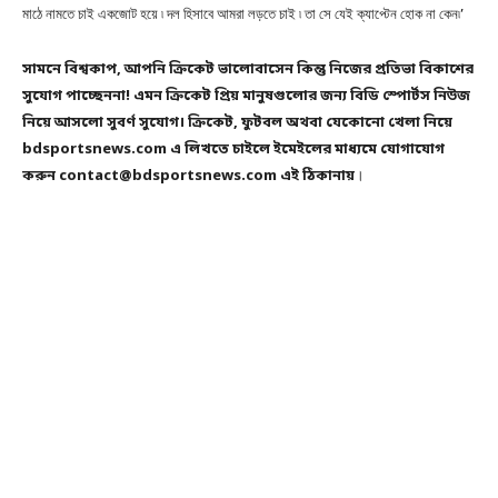
মাঠে নামতে চাই একজোট হয়ে ৷ দল হিসাবে আমরা লড়তে চাই ৷ তা সে যেই ক্যাপ্টেন হোক না কেন৷’
সামনে বিশ্বকাপ, আপনি ক্রিকেট ভালোবাসেন কিন্তু নিজের প্রতিভা বিকাশের
সুযোগ পাচ্ছেননা! এমন ক্রিকেট প্রিয় মানুষগুলোর জন্য বিডি স্পোর্টস নিউজ
নিয়ে আসলো সুবর্ণ সুযোগ। ক্রিকেট, ফুটবল অথবা যেকোনো খেলা নিয়ে
bdsportsnews.com এ লিখতে চাইলে ইমেইলের মাধ্যমে যোগাযোগ
করুন contact@bdsportsnews.com এই ঠিকানায়
।