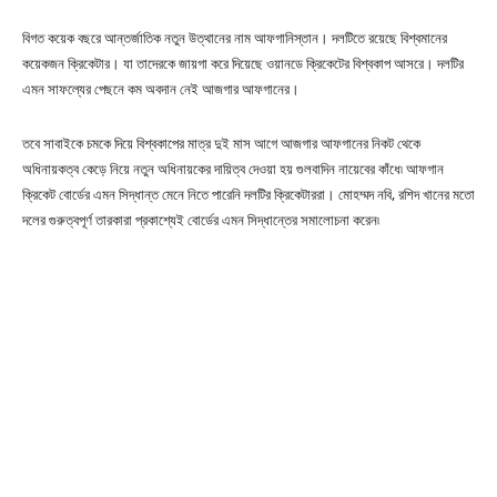
বিগত কয়েক বছরে আন্তর্জাতিক নতুন উত্থানের নাম আফগানিস্তান। দলটিতে রয়েছে বিশ্বমানের
কয়েকজন ক্রিকেটার। যা তাদেরকে জায়গা করে দিয়েছে ওয়ানডে ক্রিকেটের বিশ্বকাপ আসরে। দলটির
এমন সাফল্যের পেছনে কম অবদান নেই আজগার আফগানের।
তবে সাবাইকে চমকে দিয়ে বিশ্বকাপের মাত্র দুই মাস আগে আজগার আফগানের নিকট থেকে
অধিনায়কত্ব কেড়ে নিয়ে নতুন অধিনায়কের দায়িত্ব দেওয়া হয় গুলবাদিন নায়েবের কাঁধে৷ আফগান
ক্রিকেট বোর্ডের এমন সিদ্ধান্ত মেনে নিতে পারেনি দলটির ক্রিকেটাররা। মোহম্মদ নবি, রশিদ খানের মতো
দলের গুরুত্বপূর্ণ তারকারা প্রকাশ্যেই বোর্ডের এমন সিদ্ধান্তের সমালোচনা করেন৷