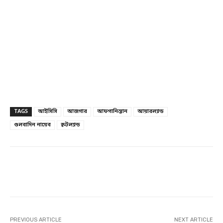
TAGS
আইসিসি
আজগার
আফগানিস্তান
আয়ারল্যান্ড
গুলবাদিন নায়েব
স্কটল্যান্ড
Facebook
Twitter
Linkedin
PREVIOUS ARTICLE
NEXT ARTICLE