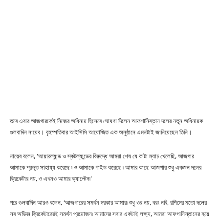
তবে এবার আজগারকেই নিজের অধিনায় হিসেবে ঘোষণা দিলেন আফগানিস্তান দলের নতুন অধিনায়ক
গুলবাদিন নায়েব। বৃহস্পতিবার আইসিসি আয়োজিত এক অনুষ্ঠানে এমনটাই জানিয়েছেন তিনি।
নায়েব বলেন, ‘আয়ারল্যান্ড ও স্কটল্যান্ডের বিরুদ্ধে আমরা শেষ যে ক’টা ম্যাচ খেলেছি, আজগার
আমাকে প্রভূত সাহায্য করেছে ৷ ও আমাকে গাইড করেছে ৷ আমার কাছে আজগার শুধু একজন দলের
ক্রিকেটার নয়, ও এখনও আমার ক্যাপ্টেন৷’
পরে গুলবাদিন আরও বলেন, ‘আজগারের সমর্থন দরকার আমার৷ শুধু ওর নয়, বরং নবি, রশিদের মতো দলের
সব অভিজ্ঞ ক্রিকেটারেরই সমর্থন প্রয়োজন৷ আমাদের সবার একটাই লক্ষ্য, আমরা আফগানিস্তানের হয়ে