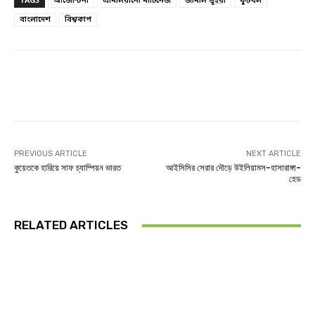
TAGS
আর্জেন্টিনা
এমিলিয়ানো মার্টিনেজ
জামাল ভূঁইয়া
ফুটবল
বাংলাদেশ
বিশ্বকাপ
Facebook
Twitter
Linkedin
PREVIOUS ARTICLE
NEXT ARTICLE
কুয়েতকে হারিয়ে সাফ চ্যাম্পিয়ন ভারত
আইসিসির সেরার দৌড়ে উইলিয়ামস-হাসারাঙ্গা-
হেড
RELATED ARTICLES