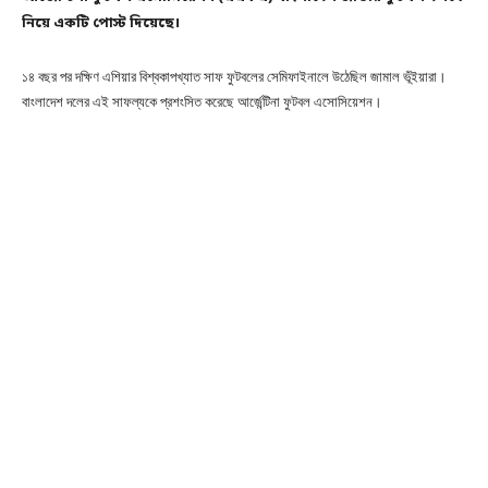
নিয়ে একটি পোস্ট দিয়েছে।
১৪ বছর পর দক্ষিণ এশিয়ার বিশ্বকাপখ্যাত সাফ ফুটবলের সেমিফাইনালে উঠেছিল জামাল ভূঁইয়ারা।
বাংলাদেশ দলের এই সাফল্যকে প্রশংসিত করেছে আর্জেন্টিনা ফুটবল এসোসিয়েশন।