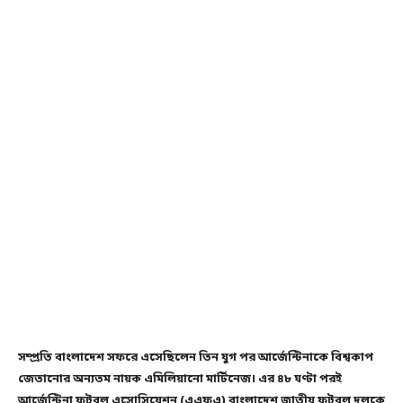
সম্প্রতি বাংলাদেশ সফরে এসেছিলেন তিন যুগ পর আর্জেন্টিনাকে বিশ্বকাপ
জেতানোর অন্যতম নায়ক এমিলিয়ানো মার্টিনেজ। এর ৪৮ ঘণ্টা পরই
আর্জেন্টিনা ফুটবল এসোসিয়েশন (এএফএ) বাংলাদেশ জাতীয় ফুটবল দলকে