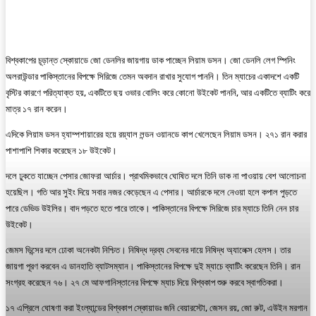
বিশ্বকাপের চূড়ান্ত স্কোয়াডে জো ডেনলির জায়গায় ডাক পাচ্ছেন লিয়াম ডসন। জো ডেনলি লেগ স্পিনিং
অলরাউন্ডার পাকিস্তানের বিপক্ষে সিরিজে তেমন অবদান রাখার সুযোগ পাননি। তিন ম্যাচের একাদশে একটি
বৃস্টির কারণে পরিত্যাক্ত হয়, একটিতে ছয় ওভার বোলিং করে কোনো উইকেট পাননি, আর একটিতে ব্যাটিং করে
মাত্র ১৭ রান করেন।
এদিকে লিয়াম ডসন হ্যাম্পশায়ারের হয়ে রয়্যাল লন্ডন ওয়ানডে কাপ খেলেছেন লিয়াম ডসন। ২৭১ রান করার
পাশাপাশি শিকার করেছেন ১৮ উইকেট।
দলে ঢুকতে যাচ্ছেন পেসার জোফরা আর্চার। প্রাথমিকভাবে ঘোষিত দলে তিনি ডাক না পাওয়ায় বেশ আলোচনা
হয়েছিল। গতি আর সুইং দিয়ে সবার নজর কেড়েছেন এ পেসার। আর্চারকে দলে নেওয়া হলে কপাল পুড়তে
পারে ডেভিড উইলির। বাদ পড়তে হতে পারে তাকে। পাকিস্তানের বিপক্ষে সিরিজে চার ম্যাচে তিনি নেন চার
উইকেট।
জেমস ভিন্সের দলে ঢোকা অনেকটা নিশ্চিত। নিষিদ্ধ দ্রব্য সেবনের দায়ে নিষিদ্ধ অ্যালেক্স হেলস। তার
জায়গা পূরণ করবেন এ ডানহাতি ব্যাটসম্যান। পাকিস্তানের বিপক্ষে দুই ম্যাচে ব্যাটিং করেছেন তিনি। রান
সংগ্রহ করেছেন ৭৬। ২৭ মে আফগানিস্তানের বিপক্ষে ম্যাচ দিয়ে বিশ্বকাপ শুরু করবে স্বাগতিকরা।
১৭ এপ্রিলে ঘোষণা করা ইংল্যান্ডের বিশ্বকাপ স্কোয়াডঃ জনি বেয়ারস্টো, জেসন রয়, জো রুট, এউইন মরগান