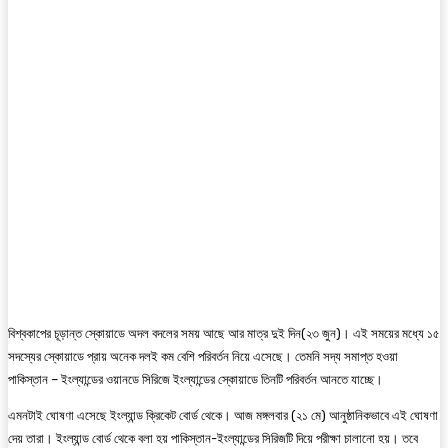
বিশ্বকাপের চূড়ান্ত স্কোয়াডে অদল বদলের সময় আছে আর মাত্র দুই দিন(২৩ জুন)। এই সময়ের মধ্যে ১৫
সদস্যের স্কোয়াডে প্রায় অনেক দলই কম বেশি পরিবর্তন নিয়ে এসেছে। তেমনি সদ্য সমাপ্ত হওয়া
পাকিস্তান – ইংল্যান্ডের ওয়ানডে সিরিজে ইংল্যান্ডের স্কোয়াডে তিনটি পরিবর্তন আনতে যাচ্ছে।
এমনটাই ঘোষণা এসেছে ইংল্যান্ড ক্রিকেট বোর্ড থেকে। আজ মঙ্গলবার (২১ মে) আনুষ্ঠানিকভাবে এই ঘোষণা
দেয় তারা। ইংল্যান্ড বোর্ড থেকে বলা হয় পাকিস্তান-ইংল্যান্ডের সিরিজটি দিয়ে পরীক্ষা চালানো হয়। তবে