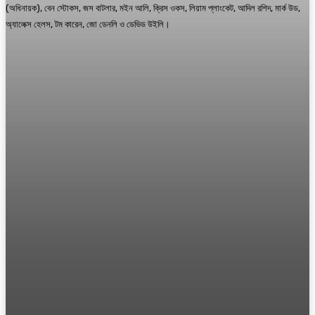
(অধিনায়ক), বেন স্টোকস, জস বাটলার, মইন আলি, ক্রিস ওকস, লিয়াম প্লাংকেট, আদিল রশিদ, মার্ক উড,
অ্যালেক্স হেলস, টম কারেন, জো ডেনলি ও ডেভিড উইলি।