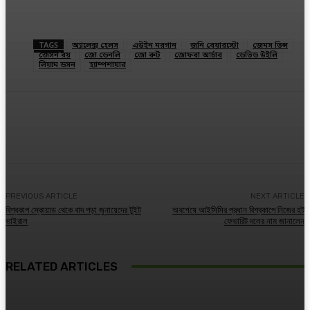
TAGS
অ্যালেক্স হেলস
এউইন মরগান
জনি বেয়ারস্টো
জেমস ভিন্স
জেসন রয়
জো ডেনলি
জো রুট
জোফরা আর্চার
ডেভিড উইলি
লিয়াম ডসন
হ্যাম্পশায়ার
Facebook
Twitter
Linkedin
PREVIOUS ARTICLE
NEXT ARTICLE
বিশ্বকাপ স্কোয়াড থেকে বাদ পড়া জুনায়েদের টুইট
অবশেষে আইসিসির প্রধান বিশ্বকাপে নিজের হট
ভাইরাল
ফেভারিট দলের নাম জানালেন
RELATED ARTICLES