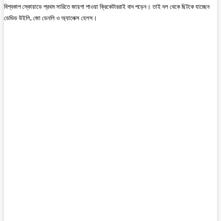
বিশ্বকাপ স্কোয়াডে প্রথম সারিতে জায়গা পাওয়া ক্রিকেটাররাই বাদ পড়েন। তাই দল থেকে ছিটকে যাচ্ছেন
ডেভিড উইলি, জো ডেনলি ও অ্যালেক্স হেলস।