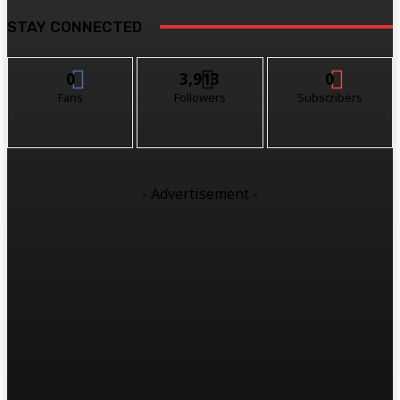
STAY CONNECTED
0
3,913
0
Fans
Followers
Subscribers
- Advertisement -