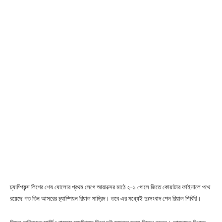
চ্যাম্পিয়ন্স লিগের শেষ ষোলোর প্রথম লেগে আয়াক্সের মাঠে ২-১ গোলে জিতে কোয়াটার ফাইনালে পথে
রয়েছে গত তিন আসরের চ্যাম্পিয়ন রিয়াল মাদ্রিদ। তবে এর মধ্যেই দুঃসংবাদ পেল রিয়াল শিবিরি।