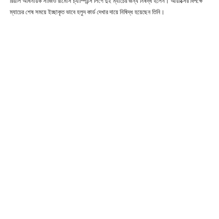
রিয়াল অধিনায়ক সার্জিও রামোস চ্যাম্পিয়ন্স লিগে দুই ম্যাচের জন্য নিষদ্ধ হলেন। আয়াক্সের বিপক্ষে
ম্যাচের শেষ সময়ে ইচ্ছাকৃত ভাবে হলুদ কার্ড দেখার দায়ে নিষিদ্ধ হয়েছেন তিনি।