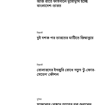
আজ রাতে ফাইনালে মুখোমুখি হচ্ছে
বাংলাদেশ-ভারত
ক্রিকেট
দুই দশক পর ভারতের মাটিতে জিম্বাবুয়ে
ক্রিকেট
বোলারদের ইনজুরি রোধে নতুন ‘টু-ফোর-
সেভেন’ কৌশল
ফুটবল
সাফল্যের পেছনে ত্যাগের গল্প শুনালেন