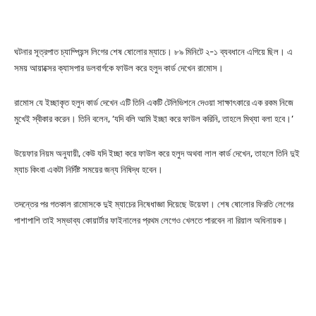
ঘটনার সূত্রপাত চ্যাম্পিয়ন্স লিগের শেষ ষোলোর ম্যাচে। ৮৯ মিনিটে ২-১ ব্যবধানে এগিয়ে ছিল। এ
সময় আয়াক্সের ক্যাসপার ডলবার্গকে ফাউল করে হলুদ কার্ড দেখেন রামোস।
রামোস যে ইচ্ছাকৃত হলুদ কার্ড দেখেন এটি তিনি একটি টেলিভিশনে দেওয়া সাক্ষাৎকারে এক রকম নিজে
মুখেই স্বীকার করেন। তিনি বলেন, ‘যদি বলি আমি ইচ্ছা করে ফাউল করিনি, তাহলে মিথ্যা বলা হবে।’
উয়েফার নিয়ম অনুযায়ী, কেউ যদি ইচ্ছা করে ফাউল করে হলুদ অথবা লাল কার্ড দেখেন, তাহলে তিনি দুই
ম্যাচ কিংবা একটা নির্দিষ্ট সময়ের জন্য নিষিদ্ধ হবেন।
তদন্তের পর গতকাল রামোসকে দুই ম্যাচের নিষেধাজ্ঞা দিয়েছে উয়েফা। শেষ ষোলোর ফিরতি লেগের
পাশাপাশি তাই সম্ভাব্য কোয়ার্টার ফাইনালের প্রথম লেগেও খেলতে পারবেন না রিয়াল অধিনায়ক।