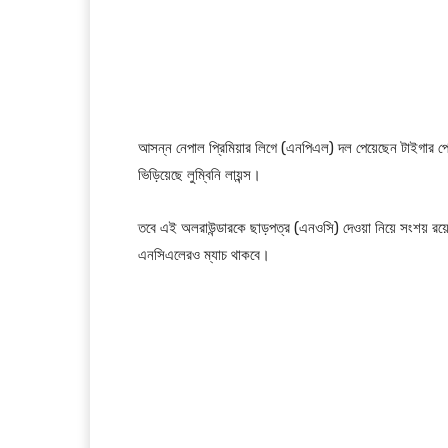
আসন্ন নেপাল প্রিমিয়ার লিগে (এনপিএল) দল পেয়েছেন টাইগার পেস
ভিড়িয়েছে লুম্বিনি লায়ন্স।
তবে এই অলরাউন্ডারকে ছাড়পত্র (এনওসি) দেওয়া নিয়ে সংশয় 
এনসিএলেরও ম্যাচ থাকবে।