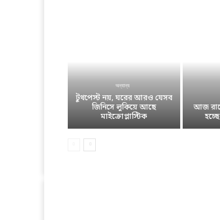
অন্যান্য
টুথপেস্ট নয়, ঘরের আরও যেসব
জিনিসে লুকিয়ে আছে
আজ রাতে
মাইক্রোপ্লাস্টিক
হচ্ছ