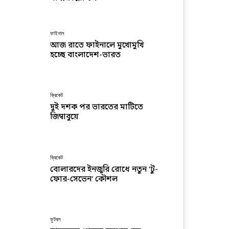
ফাইনাল
আজ রাতে ফাইনালে মুখোমুখি
হচ্ছে বাংলাদেশ-ভারত
ক্রিকেট
দুই দশক পর ভারতের মাটিতে
জিম্বাবুয়ে
ক্রিকেট
বোলারদের ইনজুরি রোধে নতুন ‘টু-
ফোর-সেভেন’ কৌশল
ফুটবল