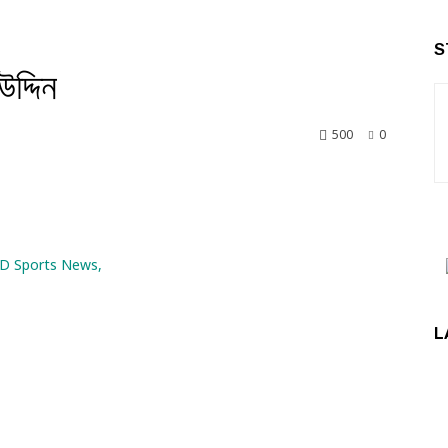
S
দ্দিন
500
0
nkedin
L