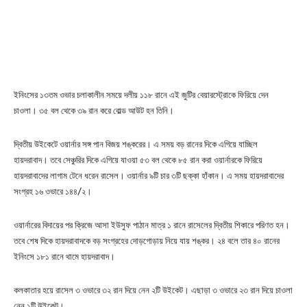
ইনিংসের ১৩তম ওভার চলাকালীন সময়ে দলীয় ১১৮ রানে এই জুটির বেয়ারস্ট্রোকে ফিরিয়ে দেন
চাওলা। ৩৫ বল থেকে ৩৯ রান করে বোল্ড আউট হন তিনি।
দ্বিতীয় উইকেটে ওয়ার্নার সঙ্গ পান বিজয় শঙ্করের। এ সময় বড় রানের দিকে এগিয়ে যাচ্ছিল
হায়দরাবাদ। তবে সেঞ্চুরির দিকে এগিয়ে যাওয়া ৫৩ বল থেকে ৮৫ রান করা ওয়ার্নারকে ফিরিয়ে
হায়দরাবাদের লাগাম টেনে ধরেন রাসেল। ওয়ার্নার ৯টি চার ৩টি ছক্কা হাঁকান। এ সময় হায়দরাবাদের
সংগ্রহ ১৬ ওভারে ১৪৪/২।
ওয়ার্নারের বিদায়ের পর ক্রিজে আসা ইউসুফ পাঠান মাত্র ১ রানে রাসেলের দ্বিতীয় শিকারে পরিণত হন।
তবে শেষ দিকে হায়দরাবাদকে বড় সংগ্রহের দোড়গোড়ায় নিয়ে যায় শঙ্কর। ২৪ বলে তার ৪০ রানের
ইনিংসে ১৮১ রানে থামে হায়দরাবাদ।
কলকাতার হয়ে রাসেল ৩ ওভারে ৩২ রান দিয়ে নেন ২টি উইকেট। এছাড়া ৩ ওভারে ২৩ রান দিয়ে চাওলা
নেন ১টি উইকেট।