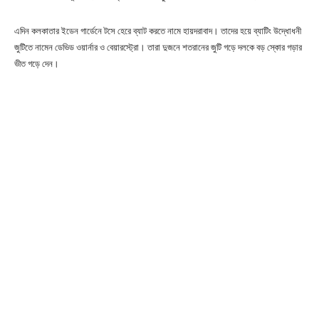
এদিন কলকাতার ইডেন গার্ডেনে টসে হেরে ব্যাট করতে নামে হায়দরাবাদ। তাদের হয়ে ব্যাটিং উদ্ধোধনী
জুটিতে নামেন ডেভিড ওয়ার্নার ও বেয়ারস্ট্রো। তারা দুজনে শতরানের জুটি গড়ে দলকে বড় স্কোর গড়ার
ভীত গড়ে দেন।