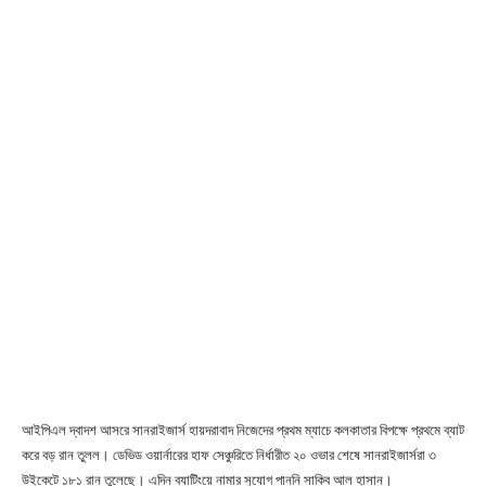
আইপিএল দ্বাদশ আসরে সানরাইজার্স হায়দরাবাদ নিজেদের প্রথম ম্যাচে কলকাতার বিপক্ষে প্রথমে ব্যাট
করে বড় রান তুলল। ডেভিড ওয়ার্নারের হাফ সেঞ্চুরিতে নির্ধারীত ২০ ওভার শেষে সানরাইজার্সরা ৩
উইকেটে ১৮১ রান তুলেছে। এদিন ব্যাটিংয়ে নামার সুযোগ পাননি সাকিব আল হাসান।