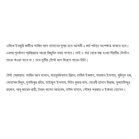
এদিকে ইনজুরি কাটিয়ে সাকিব আল হাসানের সুস্থ হতে আগামী ২ মার্চ পর্যন্ত অপেক্ষায় থাকতে হবে।
এরপর পুনর্বাসন প্রক্রিয়ায় আরো কিছুদিন সময় লাগবে। তাই ৮ মার্চ থেকে শুরু হওয়া দ্বিতীয় টেস্টেও
তাকে পাওয়া যাবে না। তবে তৃতীয় টেস্টে দলে ফিরতে পারেন তিনি।
টেস্ট স্কোয়াড: সাকিব আল হাসান, মাহমুদউল্লাহ রিয়াদ, তামিম ইকবাল, সাদমান ইসলাম, মুমিনুল হক,
মোহাম্মদ মিথুন, মুশফিকুর রহিম, তাইজুল ইসলাম, লিটন কুমার দাস, মেহেদী হাসান মিরাজ, মুস্তাফিজুর
রহমান, আবু জায়েদ রাহী, সৈয়দ খালেদ আহমেদ, নাঈম হাসান, সৌম্য সরকার ও ইবাদত হোসেন।