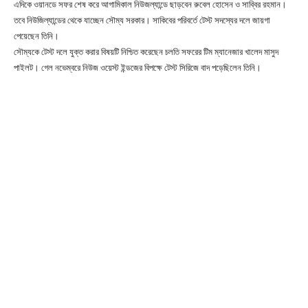
এদিকে ওয়ানডে সফর শেষ করে আগামিকাল নিউজল্যান্ডে ছাড়বেন রুবেল হোসেন ও সাব্বির রহমান।
তবে নিউজিল্যান্ডের থেকে যাচ্ছেন সৌম্য সরকার। সাকিবের পরিবর্তে টেস্ট সদস্যের দলে জায়গা
পেয়েছেন তিনি।
সৌম্যকে টেস্ট দলে যুক্ত করার বিষয়টি নিশ্চিত করেছেন চলতি সফরের টিম ম্যানেজার খালেদ মাসুদ
পাইলট। গেল নভেম্বরে নিউজ ওয়েস্ট ইন্ডজের বিপক্ষে টেস্ট সিরিজে বাদ পড়েছিলেন তিনি।