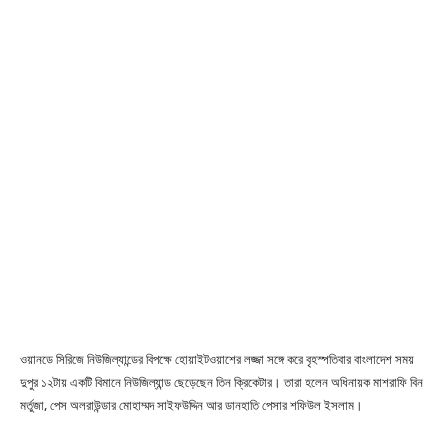
ওয়ানডে সিরিজে নিউজিল্যান্ডের বিপক্ষে হোয়াইটওয়াশের লজ্জা সঙ্গে করে বৃহস্পতিবার বাংলাদেশ সময়
দুপুর ১২টায় একটি বিমানে নিউজিল্যান্ড ছেড়েছেন তিন ক্রিকেটার। তারা হলেন অধিনায়ক মাশরাফি বিন
মর্তুজা, পেস অলরাউন্ডার মোহাম্মদ সাইফউদ্দিন আর ডানহাতি পেসার শফিউল ইসলাম।