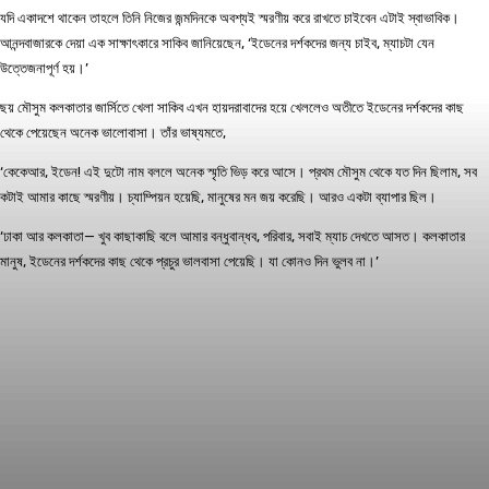
যদি একাদশে থাকেন তাহলে তিনি নিজের জন্মদিনকে অবশ্যই স্মরণীয় করে রাখতে চাইবেন এটাই স্বাভাবিক।
আনন্দবাজারকে দেয়া এক সাক্ষাৎকারে সাকিব জানিয়েছেন, ‘ইডেনের দর্শকদের জন্য চাইব, ম্যাচটা যেন
উত্তেজনাপূর্ণ হয়।’
ছয় মৌসুম কলকাতার জার্সিতে খেলা সাকিব এখন হায়দরাবাদের হয়ে খেললেও অতীতে ইডেনের দর্শকদের কাছ
থেকে পেয়েছেন অনেক ভালোবাসা। তাঁর ভাষ্যমতে,
‘কেকেআর, ইডেন! এই দুটো নাম বললে অনেক স্মৃতি ভিড় করে আসে। প্রথম মৌসুম থেকে যত দিন ছিলাম, সব
কটাই আমার কাছে স্মরণীয়। চ্যাম্পিয়ন হয়েছি, মানুষের মন জয় করেছি। আরও একটা ব্যাপার ছিল।
‘ঢাকা আর কলকাতা— খুব কাছাকাছি বলে আমার বন্ধুবান্ধব, পরিবার, সবাই ম্যাচ দেখতে আসত। কলকাতার
মানুষ, ইডেনের দর্শকদের কাছ থেকে প্রচুর ভালবাসা পেয়েছি। যা কোনও দিন ভুলব না।’