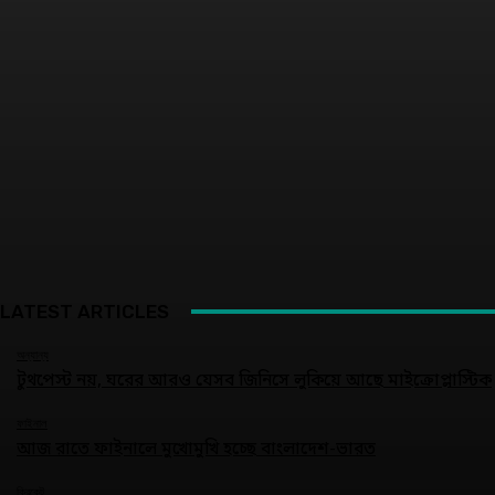
LATEST ARTICLES
অন্যান্য
টুথপেস্ট নয়, ঘরের আরও যেসব জিনিসে লুকিয়ে আছে মাইক্রোপ্লাস্টিক
ফাইনাল
আজ রাতে ফাইনালে মুখোমুখি হচ্ছে বাংলাদেশ-ভারত
ক্রিকেট