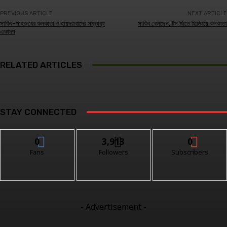
PREVIOUS ARTICLE
NEXT ARTICLE
সাকিব-শাহরুখের কলকাতা ও হায়দরাবাদের সম্ভাব্য
সাকিব খেলছেন, টস জিতে ফিল্ডিংয়ে কলকাতা
একাদশ
RELATED ARTICLES
STAY CONNECTED
0
3,913
0
Fans
Followers
Subscribers
- Advertisement -