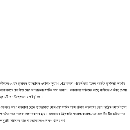
জীবনের ৩২তম জন্মদিনে হায়দরাবাদ একাদশে সুযোগ পেয়ে ভালো পারফর্ম করে ইডেন গার্ডেনে জন্মদিনটি স্মরণীয়
করে রাখতে চান বিশ্ব সেরা অলরাউন্ডার সাকিব আল হাসান। কলকাতায় দর্শকদের কাছে সাকিবের একটাই চাওয়া
ম্যাচটি যেন উত্তেজনায় পরিপূর্ণ হয়।
এক বছর আগে কলকাতা ছেড়ে হায়দরাবাদে যোগ দেয়া সাকিব আজ রবিবার কলকাতার হোম গ্রাউন্ড খ্যাত ইডেন
গার্ডেনে মাঠে নামবেন হায়দরাবাদের হয়ে। কলকাতার উইকেটের আনাচে কানাচে চেনা এবং টিম টিম কম্বিনেশন
অনুযায়ী সাকিবের আজ হায়দরাবাদের একাদশে থাকার কথা।