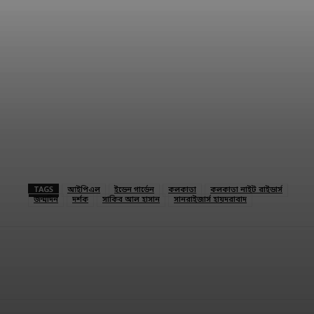
TAGS
আইপিএল
ইডেন গার্ডেন
কলকাতা
কলকাতা নাইট রাইডার্স
জন্মদিন
দর্শক
সাকিব আল হাসান
সানরাইজার্স হায়দরাবাদ
Facebook
Twitter
Linkedin