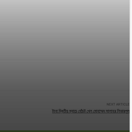
NEXT ARTICLE
টানা দ্বিতীয় ম্যাচে হোঁচট খেল মোহাম্মদ সালাহর লিভারপুল