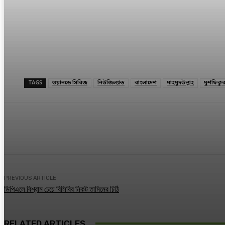
TAGS
ওয়ানডে সিরিজ
নিউজিল্যান্ড
বাংলাদেশ
মাহমুদউল্লাহ
মুশফিকু
Share
Facebook
Twitter
Lin
PREVIOUS ARTICLE
ডিপিএলে বিশ্রাম চেয়ে বিসিবির নিকট তামিমের চিঠি
RELATED ARTICLES