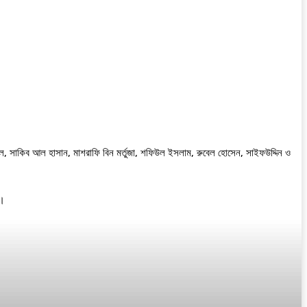
াল, সাকিব আল হাসান, মাশরাফি বিন মর্তুজা, শফিউল ইসলাম, রুবেল হোসেন, সাইফউদ্দিন ও
শ।