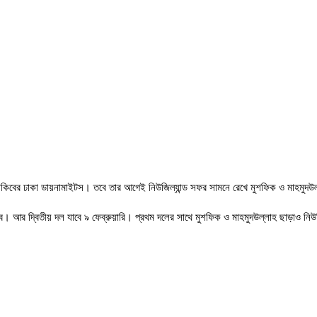
সাকিবের ঢাকা ডায়নামাইটস। তবে তার আগেই নিউজিল্যান্ড সফর সামনে রেখে মুশফিক ও মাহমুদউল্
বে। আর দ্বিতীয় দল যাবে ৯ ফেব্রুয়ারি। প্রথম দলের সাথে মুশফিক ও মাহমুদউল্লাহ ছাড়াও নিউজ