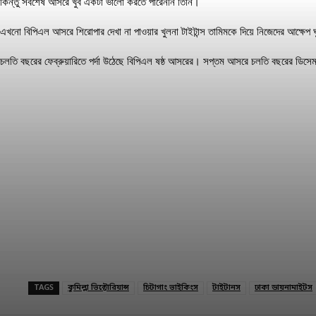
কিন্তু সর্বশেষ আসরে খুব একটা ভালো করতে পারেননি তিনি।
এখনো বিপিএল আসরে শিরোপার দেখা না পাওয়ার খুলনা টাইটান্স তামিমকে দিয়ে নিজেদের আক্ষেপ ঘ
চলতি বছরের ফেব্রুয়ারিতে পর্দা উঠেছে বিপিএল ষষ্ঠ আসরের। সপ্তম আসরে চলতি বছরের ডিসেম
TAGS
কুমিল্লা ভিক্টোরিয়ান্স
চিটাগাং ভাইকিংস
টাইটানস
ঢাকা ডায়নামাইটস