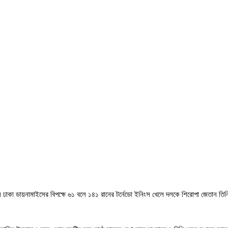
ে ঢাকা ডায়নামাইসের বিপক্ষে ৬১ বলে ১৪১ রানের টর্নেডো ইনিংস খেলে দলকে শিরোপা জেতান তি