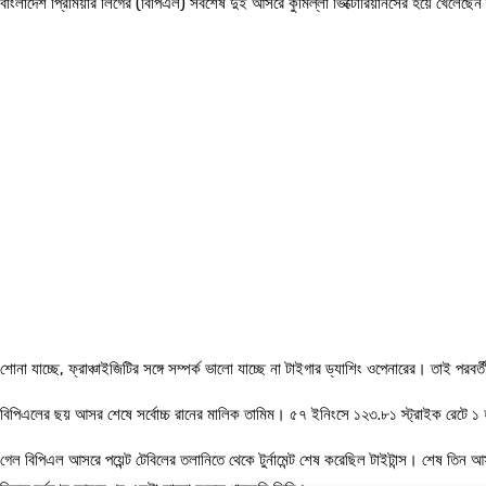
বাংলাদেশ প্রিমিয়ার লিগের (বিপিএল) সবশেষ দুই আসরে কুমিল্লা ভিক্টোরিয়ানসের হয়ে খেলেছ
শোনা যাচ্ছে, ফ্রাঞ্চাইজিটির সঙ্গে সম্পর্ক ভালো যাচ্ছে না টাইগার ড্যাশিং ওপেনারের। তাই পর
বিপিএলের ছয় আসর শেষে সর্বোচ্চ রানের মালিক তামিম। ৫৭ ইনিংসে ১২৩.৮১ স্ট্রাইক রেটে ১ 
গেল বিপিএল আসরে পয়েন্ট টেবিলের তলানিতে থেকে টুর্নামেন্ট শেষ করেছিল টাইটান্স। শেষ তি