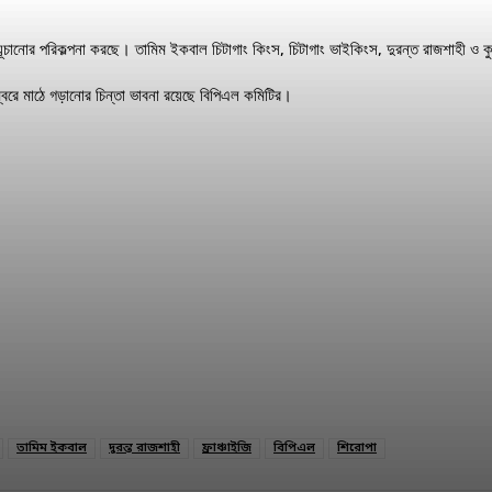
ূচানোর পরিকল্পনা করছে। তামিম ইকবাল চিটাগাং কিংস, চিটাগাং ভাইকিংস, দুরন্ত রাজশাহী ও ক
্বরে মাঠে গড়ানোর চিন্তা ভাবনা রয়েছে বিপিএল কমিটির।
তামিম ইকবাল
দুরন্ত রাজশাহী
ফ্রাঞ্চাইজি
বিপিএল
শিরোপা