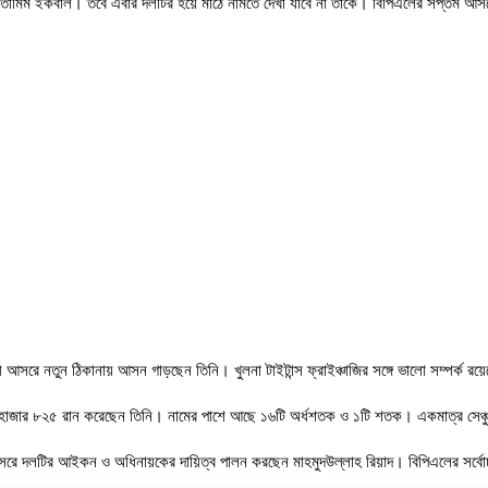
েন তামিম ইকবাল। তবে এবার দলটির হয়ে মাঠে নামতে দেখা যাবে না তাকে। বিপিএলের সপ্তম আস
বর্তী আসরে নতুন ঠিকানায় আসন গাড়ছেন তিনি। খুলনা টাইটান্স ফ্রাইঞ্চাজির সঙ্গে ভালো সম্পর্ক র
হাজার ৮২৫ রান করেছেন তিনি। নামের পাশে আছে ১৬টি অর্ধশতক ও ১টি শতক। একমাত্র সেঞ্চুরি
ন আসরে দলটির আইকন ও অধিনায়কের দায়িত্ব পালন করছেন মাহমুদউল্লাহ রিয়াদ। বিপিএলের সর্বোচ