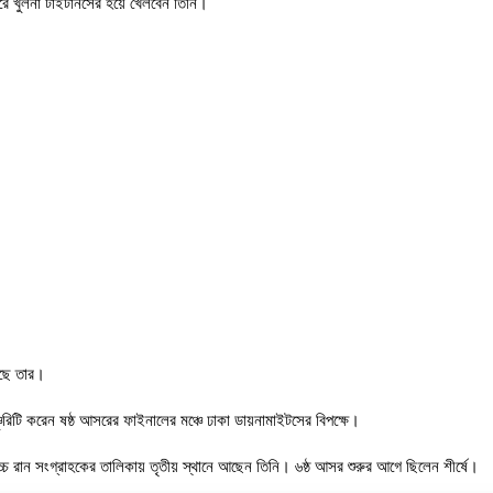
রে খুলনা টাইটানসের হয়ে খেলবেন তিনি।
য়েছে তার।
টি করেন ষষ্ঠ আসরের ফাইনালের মঞ্চে ঢাকা ডায়নামাইটসের বিপক্ষে।
্চ রান সংগ্রাহকের তালিকায় তৃতীয় স্থানে আছেন তিনি। ৬ষ্ঠ আসর শুরুর আগে ছিলেন শীর্ষে।