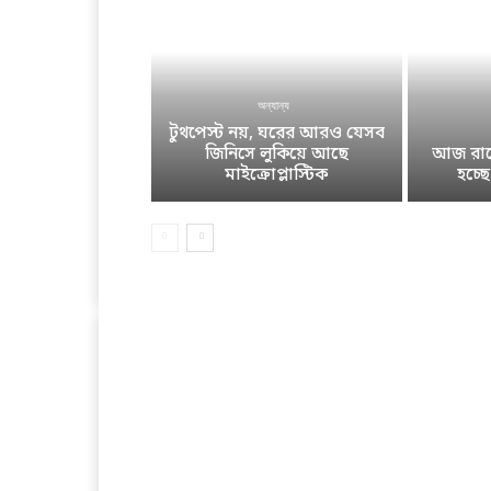
অন্যান্য
টুথপেস্ট নয়, ঘরের আরও যেসব
জিনিসে লুকিয়ে আছে
আজ রাতে
মাইক্রোপ্লাস্টিক
হচ্ছ