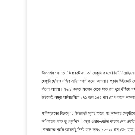
উল্লেখ্য ওয়ানডে ক্রিকেটে ২৭ তম সেঞ্চুরি করতে বিরাট নিয়েছিল
সেঞ্চুরি ছোঁয়ার নজির এদিন স্পর্শ করেন আমলা। প্রথম উইকেটে হে
বাঁধেন আমলা। ৪৬.১ ওভারে শতরান থেকে সাত রান দূরে দাঁড়িয়ে 
উইকেটে লম্বা পার্টনারশিপে ১৭১ বলে ১৫৫ রান যোগ করেন আমল
পাকিস্তানের বিরুদ্ধে ৫ উইকেটে ম্যাচ হারের পর আমলার সেঞ্চুরিক
অধিনায়ক ফাফ ডু প্লেসিস। স্লো ওভার-রেটের কারণে শেষ টেস্টে 
বোলারদের প্রতি আরেকটু নির্দয় হলে আরও ১৫-২০ রান যোগ হতে প