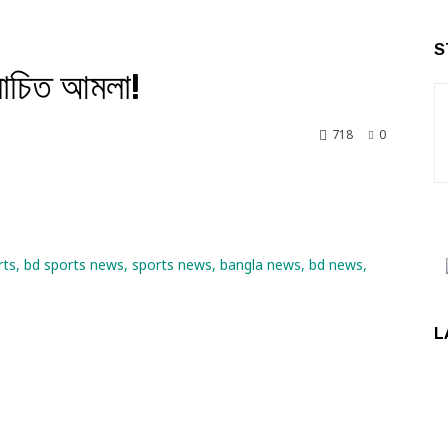
S
লোচিত আমলা!
718
0
nkedin
L