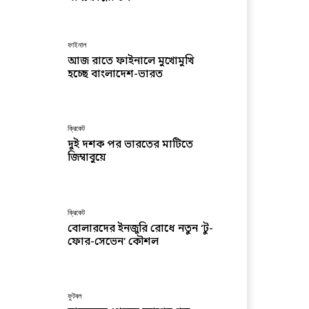
ফাইনাল
আজ রাতে ফাইনালে মুখোমুখি
হচ্ছে বাংলাদেশ-ভারত
ক্রিকেট
দুই দশক পর ভারতের মাটিতে
জিম্বাবুয়ে
ক্রিকেট
বোলারদের ইনজুরি রোধে নতুন ‘টু-
ফোর-সেভেন’ কৌশল
ফুটবল