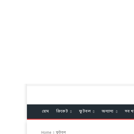
হোম
ক্রিকেট
ফুটবল
অন্যান্য
সব খ
Home
ফুটবল