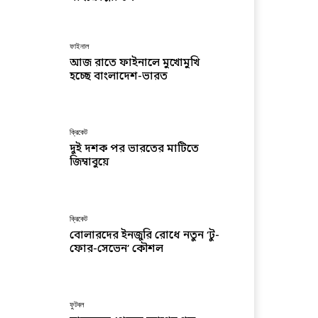
ফাইনাল
আজ রাতে ফাইনালে মুখোমুখি
হচ্ছে বাংলাদেশ-ভারত
ক্রিকেট
দুই দশক পর ভারতের মাটিতে
জিম্বাবুয়ে
ক্রিকেট
বোলারদের ইনজুরি রোধে নতুন ‘টু-
ফোর-সেভেন’ কৌশল
ফুটবল