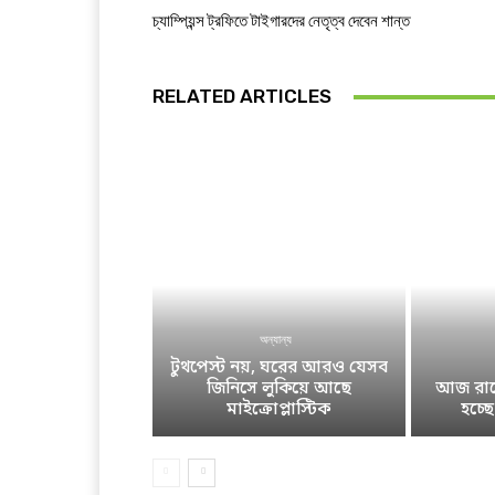
চ্যাম্পিয়ন্স ট্রফিতে টাইগারদের নেতৃত্ব দেবেন শান্ত
RELATED ARTICLES
অন্যান্য
টুথপেস্ট নয়, ঘরের আরও যেসব
জিনিসে লুকিয়ে আছে
আজ রাতে
মাইক্রোপ্লাস্টিক
হচ্ছ