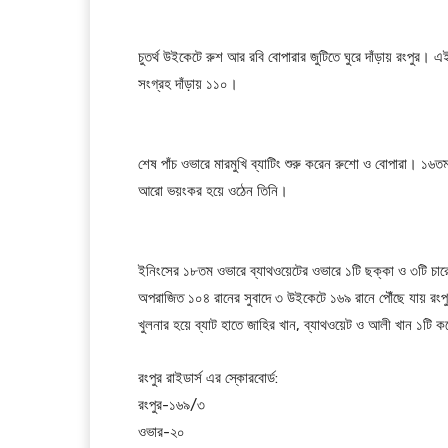
চুতর্থ উইকেটে রুশ আর রবি বোপারার জুটিতে ঘুরে দাঁড়ায় রংপুর
সংগ্রহ দাঁড়ায় ১১০।
শেষ পাঁচ ওভারে মারমুখি ব্যাটিং শুরু করেন রুশো ও বোপারা। ১
আরো ভয়ংকর হয়ে ওঠেন তিনি।
ইনিংসের ১৮তম ওভারে ব্যাথওয়েটের ওভারে ১টি ছক্কা ও ৩টি চার
অপরাজিত ১০৪ রানের সুবাদে ৩ উইকেটে ১৬৯ রানে পৌঁছে যায় র
খুলনার হয়ে ব্যাট হাতে জাহির খান, ব্যাথওয়েট ও আলী খান ১টি
রংপুর রাইডার্স এর স্কোরবোর্ড:
রংপুর-১৬৯/৩
ওভার-২০