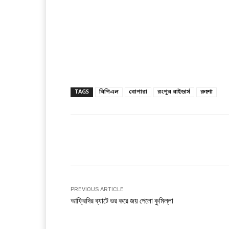
TAGS
বিপিএল
বোপারা
রংপুর রাইডার্স
রুশো
Facebook
T
Share
PREVIOUS ARTICLE
আফ্রিদির ব্যাটে ভর করে জয় পেলো কুমিল্লা