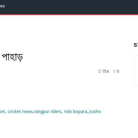
বর
S
র পাহাড়
754
0
nkedin