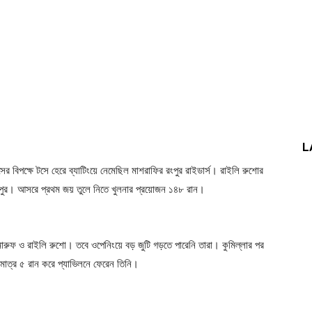
L
্সের বিপক্ষে টসে হেরে ব্যাটিংয়ে নেমেছিল মাশরাফির রংপুর রাইডার্স। রাইলি রুশোর
 রংপুর। আসরে প্রথম জয় তুলে নিতে খুলনার প্রয়োজন ১৪৮ রান।
ি মারুফ ও রাইলি রুশো। তবে ওপেনিংয়ে বড় জুটি গড়তে পারেনি তারা। কুমিল্লার পর
 মাত্র ৫ রান করে প্যাভিলনে ফেরেন তিনি।