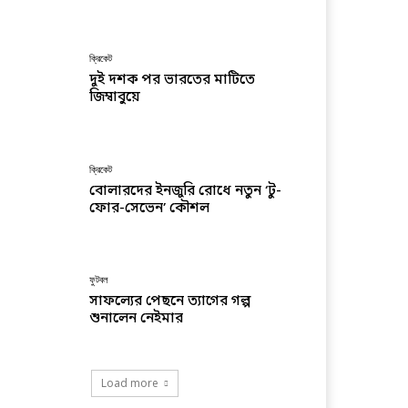
ক্রিকেট
দুই দশক পর ভারতের মাটিতে
জিম্বাবুয়ে
ক্রিকেট
বোলারদের ইনজুরি রোধে নতুন ‘টু-
ফোর-সেভেন’ কৌশল
ফুটবল
সাফল্যের পেছনে ত্যাগের গল্প
শুনালেন নেইমার
Load more