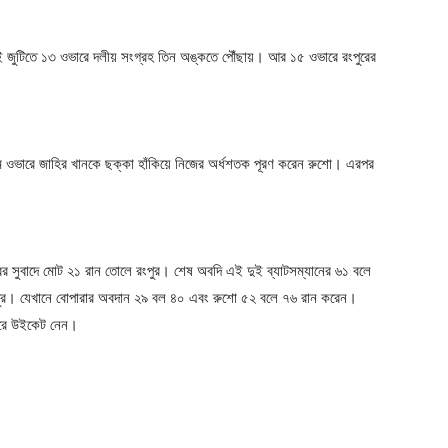
। এই জুটিতে ১৩ ওভারে দলীয় সংগ্রহ তিন অঙ্কতে পৌঁছায়। আর ১৫ ওভারে রংপুরের
৬তম ওভারে জাহির খানকে ছক্কা হাঁকিয়ে নিজের অর্ধশতক পূরণ করেন রুশো। এরপর
ের সুবাদে মোট ২১ রান তোলে রংপুর। শেষ অবদি এই দুই ব্যাটসম্যানের ৬১ বলে
ংপুর। যেখানে বোপারার অবদান ২৯ বল ৪০ এবং রুশো ৫২ বলে ৭৬ রান করেন।
 করে উইকেট নেন।