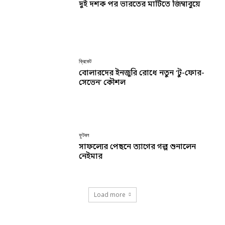
দুই দশক পর ভারতের মাটিতে জিম্বাবুয়ে
ক্রিকেট
বোলারদের ইনজুরি রোধে নতুন ‘টু-ফোর-
সেভেন’ কৌশল
ফুটবল
সাফল্যের পেছনে ত্যাগের গল্প শুনালেন
নেইমার
Load more