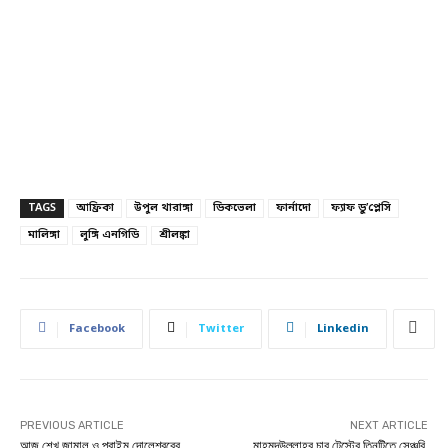
TAGS
আফ্রিকা
উপুল থারাঙ্গা
ডিকভেলা
ফার্নাদো
ফ্যাফ ডু’প্লেসি
মালিঙ্গা
লুঙ্গি এনগিডি
শ্রীলঙ্কা
Facebook
Twitter
Linkedin
PREVIOUS ARTICLE
NEXT ARTICLE
আজ শেখ জামাল ও প্রাইম দোলেশ্বরের
মাহমুদউল্লাহর চার টেস্টের তিনটিতে সেঞ্চুরি,