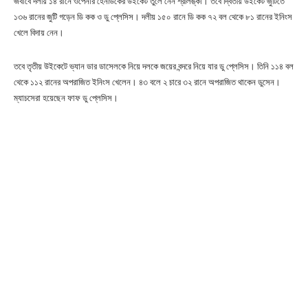
জবাবে দলীয় ১৪ রানে ওপেনার হেনডিকের উইকেট তুলে নেন শ্রীলঙ্কা। তবে দ্বিতীয় উইকেট জুটিতে
১৩৬ রানের জুটি গড়েন ডি কক ও ডু প্লেসিস। দলীয় ১৫০ রানে ডি কক ৭২ বল থেকে ৮১ রানের ইনিংস
খেলে বিদায় নেন।
তবে তৃতীয় উইকেটে ভ্যান ডার ডাসেলকে নিয়ে দলকে জয়ের বন্দরে নিয়ে যার ডু প্লেসিস। তিনি ১১৪ বল
থেকে ১১২ রানের অপরাজিত ইনিংস খেলেন। ৪৩ বলে ২ চারে ৩২ রানে অপরাজিত থাকেন ডুসেন।
ম্যাচসেরা হয়েছেন ফাফ ডু প্লেসিস।