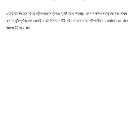
ওয়ান্ডারার্সের টসে জিতে শ্রীলঙ্কাকে প্রথমে ব্যাট করার আমন্ত্রণ জানান দক্ষিণ আফ্রিকা অধিনায়ক
ফ্যাফ ডু’প্লেসি৷ শুরু থেকেই ধারাবাহিকবাবে উইকেট খোয়াতে থাকা দ্বীপরাষ্ট্র ৪৭ ওভারে ২৩১ রানে
অলআউট হয়ে যায়৷