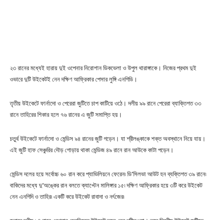
২৩ রানের মধ্যেই হারায় দুই ওপেনার নিরোশান ডিকভেলা ও উপুল থারাঙ্গাকে। নিজের প্রথম দুই
ওভারে দুটি উইকেটই নেন দক্ষিণ আফ্রিকার পেসার লুঙ্গি এনগিডি।
তৃতীয় উইকেটে ফার্নাদো ও পেরেরা জুটিতে চাপ কাটিয়ে ওঠে। দলীয় ৯৯ রানে পেরেরা ব্যাক্তিগত ৩৩
রানে তাহিরের শিকার হলে ৭৬ রানের এ জুটি সমাপ্তি হয়।
চতুর্থ উইকেটে ফার্নাদো ও মেন্ডিস ৯৪ রানের জুটি গড়েন। যা শ্রীলঙ্কাকে শক্ত অবস্থানে নিয়ে যায়।
এই জুটি হাফ সেঞ্চুরির দৌড় গোড়ায় থাকা মেন্ডিজ ৪৯ রানে রান আউকে কাটা পড়েন।
মেন্ডিস দলের হয়ে সর্বোচ্চ ৬০ রান করে প্যাভিলিয়নে ফেরেন৷ ডি’সিলভা আউট হন ব্যক্তিগত ৩৯ রানে৷
বাকিদের মধ্যে দু’অঙ্কের রান বলতে ক্যাপ্টেন মালিঙ্গার ১৫৷ দক্ষিণ আফ্রিকার হয়ে ৩টি করে উইকেট
নেন এনগিদি ও তাহির৷ একটি করে উইকেট রাবাদা ও নর্ৎজের৷