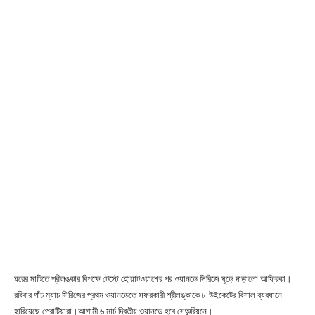
ঘরের মাটিতে শ্রীলঙ্কার বিপক্ষে টেস্টে হোয়াটওয়াশের পর ওয়ানডে সিরিজে ঘুড়ে দাড়ালো আফ্রিকা।
রবিবার পাঁচ ম্যাচ সিরিজের প্রথম ওয়ানডেতে সফরকারী শ্রীলঙ্কাকে ৮ উইকেটের বিশাল ব্যবধানে
হারিয়েছে প্রোটিয়ারা।আগামী ৬ মার্চ দ্বিতীয় ওয়ানডে হবে সেঞ্চুরিয়নে।