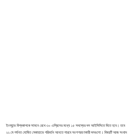
ইংল্যান্ড বিশ্বকাপকে সামনে রেখে ৩০ এপ্রিলের মধ্যে ১৫ সদস্যের দল আইসিসিতে দিতে হবে। তবে
২২ মে পর্যন্ত ঘোষিত স্কোয়াডে পরিবর্তন আনতে পারবে অংশগ্রহণকারী দলগুলো। বিষয়টি আজ সংবাদ