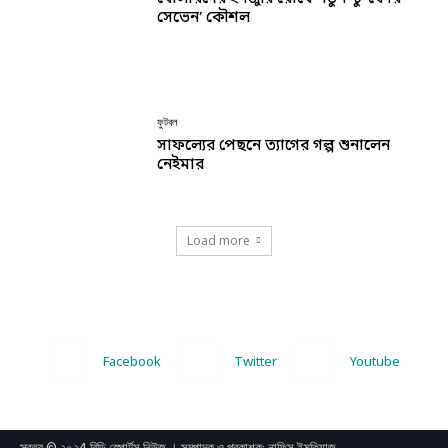
সেভেন’ কৌশল
ফুটবল
সাফল্যের পেছনে ত্যাগের গল্প শুনালেন
নেইমার
Load more
Facebook
Twitter
Youtube
স্বত্ব © ২০২4 বিডি স্পোর্টস নিউজ । সম্পাদক ও প্রকাশক: নাফিস ইমতিয়াজ