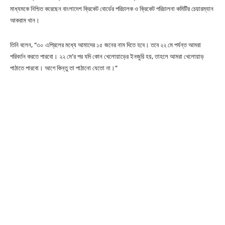
মাধ্যমকে নিশ্চিত করেছেন বাংলাদেশ ক্রিকেট বোর্ডের পরিচালক ও ক্রিকেট পরিচালনা কমিটির চেয়ারম্যান
আকরাম খান।
তিনি বলেন, “৩০ এপ্রিলের মধ্যে আমাদের ১৫ জনের নাম দিতে হবে। তবে ২২ মে পর্যন্ত আমরা
পরিবর্তন করতে পারবো। ২২ মে’র পর যদি কোন খেলোয়াড়ের ইনজুরি হয়, তাহলে আমরা খেলোয়াড়
পাঠাতে পারবো। আগে কিন্তু তা পাঠানো যেতো না।”