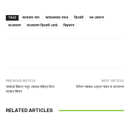
TAGS
আকরাম খান
আয়ারল্যান্ড সফর
ক্রিকেট
দল ঘোষণা
বাংলাদেশ
বাংলাদেশ ক্রিকেট বোর্ড
বিশ্বকাপ
Facebook
Twitter
Linkedin
PREVIOUS ARTICLE
NEXT ARTICLE
আবারো রিয়ালে নতুন কোচের দায়িত্ব নিতে
ইনিংস পরাজয় এড়াতে পারল না বাংলাদেশ
যাচ্ছেন জিদান
RELATED ARTICLES