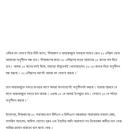
এদিকে দল ঘোষণা নিয়ে তিনি বলেন, ‘বিশ্বকাপ ও আয়ারল্যান্ড সফরকে সামনে রেখে ২২ এপ্রিল থেকে
আমাদের অনুশীলন শুরু হবে। বিশ্বকাপের জন্য ৩০ এপ্রিলের মধ্যে আমাদের ১৫ জনের নাম দিতে
হবে। আমরা ১৫ জনের দলই দিবো, তাছাড়া স্ট্যান্ডবাই খেলোয়াড়সহ ২২-২৩ জনকে নিয়ে অনুশীলন
শুরু করবো। ২২ এপ্রিলের আগেই আমরা দল ঘোষণা করবো।’
তবে আয়ারল্যান্ড সফরে যাওয়ার আগে আমরা বাংলাদেশেই অনুশীলনটা করবো। তারপর প্রথমে মে
মাসে আয়ারল্যান্ড সফরে যাব আমরা। এরপর ১৮ মে আমরা ইংল্যান্ড যাব। সেখানে ২৩ মে পর্যন্ত
অনুশীলন করবো।’
উল্লেখ্য, বিশ্বকাপের ৩০ সদস্যের দলে বিপিএল ও ডিপিএলে নজরকাড়া পারফরমার ফরহাদ রেজা,
তাসকিন আহমেদ, আফিফ হোসেন ধ্রুব এবং ইয়াসির আলি আরাফাত সহ নিষেধাজ্ঞা কাটিয়ে দলে ফেরা
সাব্বির রহমান থাকবেন বলে জানা গেছে।