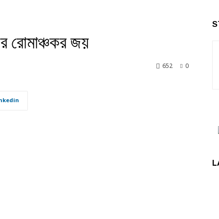
S
য়ের রোমাঞ্চকর জয়
652
0
nkedin
L