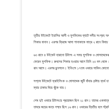
তৃতীয় উইকেটে ইয়াসির আলী ও মুশফিকের ব্যাটে দলীয় সংগ্রহ অ
শিকার বানান। এরপর ক্রিজে আসা শানাকাকে মাত্র ২ রানে বিদা
৬৩ রানে ৪ উইকেট হারানো চিটাগং এ সময় মুশফিক ও মোসাদ্দেকের ব্
ফেরেন মুশফিক। রুবলের শিকার হওয়ার আগে তিনি ২৩ বল থেকে ২২
রান আসে। এরপর ছন্দপতন। ইনিংসে ১৭তম ওভারে সাকিব কোনো 
সপ্তম উইকেটে ফ্রাইলিংক ও মোসাদ্দেক জুটি বাঁধার চেষ্টায় ব্য
ম্যাচ ঢাকার দিয়ে ঝুঁকে যায়।
শেষ দুই ওভারে চিটাগংয়ে প্রয়োজন ছিল ২১ রান। তাদের একমাত
তাদরে জয়ের জন্য লক্ষ্য ছিল ১৬ রান। ওভারের দ্বিতীয় বলে স্ট