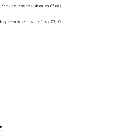
র ইনিয়স খেলে অপরাজিত থোকেন ফ্রাংলিংক।
কিব। রুবেল ও রাসেল নেন ১টি করে উইকেট।
ংক