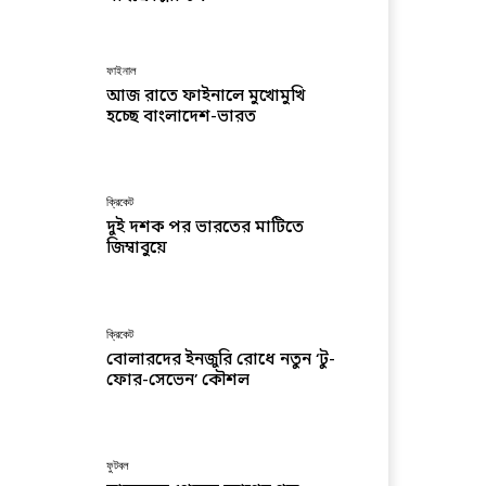
ফাইনাল
আজ রাতে ফাইনালে মুখোমুখি
হচ্ছে বাংলাদেশ-ভারত
ক্রিকেট
দুই দশক পর ভারতের মাটিতে
জিম্বাবুয়ে
ক্রিকেট
বোলারদের ইনজুরি রোধে নতুন ‘টু-
ফোর-সেভেন’ কৌশল
ফুটবল