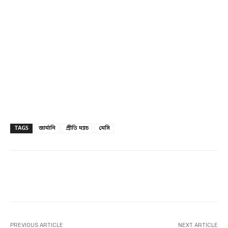
TAGS
জার্মানি
প্রীতি ম্যাচ
মেসি
Facebook
Twitter
Linkedin
PREVIOUS ARTICLE
NEXT ARTICLE