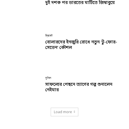
দুই দশক পর ভারতের মাটিতে জিম্বাবুয়ে
ক্রিকেট
বোলারদের ইনজুরি রোধে নতুন ‘টু-ফোর-
সেভেন’ কৌশল
ফুটবল
সাফল্যের পেছনে ত্যাগের গল্প শুনালেন
নেইমার
Load more