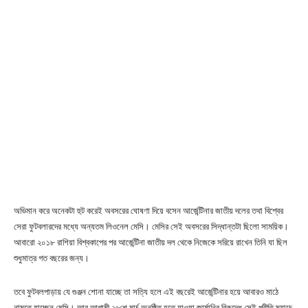
অভিমান করে অনেকটা হুট করেই অবসরের ঘোষণা দিয়ে বসেন আর্জেন্টিনার জাতীয় দলের তথা বিশ্বের
সেরা ফুটবলারদের মধ্যে অন্যতম লিওনেল মেসি। মেসির সেই অবসরের সিদ্ধান্তটা ছিলো সাময়িক।
আবারো ২০১৮ রাশিয়া বিশ্বকাপের পর আর্জেন্টিনা জাতীয় দল থেকে নিজেকে সরিয়ে রাখেন তিনি যা ছিল
শুধুমাত্র গত বছরের জন্য।
তবে ফুটবলপাড়ায় যে গুঞ্জন শোনা যাচ্ছে তা সত্যি হলে এই বছরেই আর্জেন্টিনার হয়ে আবারও মাঠে
নামতে যাচ্ছেন মেসি। আর আগামী ২৬শে মার্চ অনুষ্ঠিত হতে যাওয়া জার্মানির বিরুদ্ধে সেই প্রীতি ম্যাচে